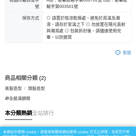
商品所載核准字
A劑：衛署妝輸字第008702號 B劑：衛署妝
號
輸字第003501號
保存方式
◎ 請置於陰涼乾燥處，避免於高溫及潮
濕，請存於室溫之下 ◎ 勿放置在陽光直射
與潮濕處 ◎ 包裝拆封後，請儘速使用完
畢，以防變質
客服
商品相關分類 (2)
美髮造型
頭髮造型
🎁全館滿額贈
本分類熱銷
全站排行
本網站中使用 cookie，欲查詢有關本網站使用 cookie 方式之詳情，及若您不希