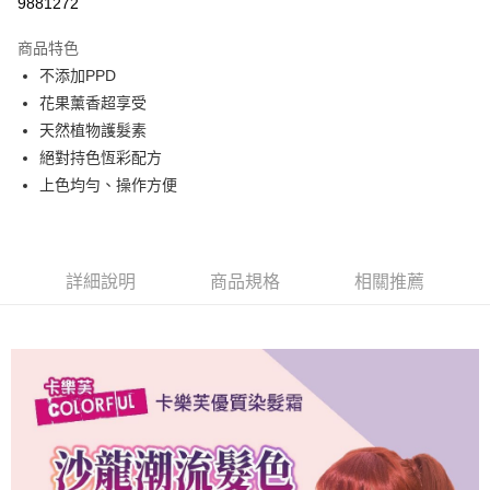
9881272
LINE Pay
商品特色
Apple Pay
不添加PPD
花果薰香超享受
街口支付
天然植物護髮素
悠遊付
絕對持色恆彩配方
上色均勻、操作方便
Google Pay
全盈+PAY
AFTEE先享後付
詳細說明
商品規格
相關推薦
相關說明
【關於「AFTEE先享後付」】
AFTEE先享後付是「在收到商品之後才付款」的支付方式。 讓您購物簡單
運送方式
便利好安心！
１．簡單：不需註冊會員、不需綁卡、不需儲值。
全家取貨付款
２．便利：只要手機號碼，簡訊認證，即可結帳。
每筆NT$60，滿NT$799(含以上)免運費
３．安心：先確認商品／服務後，再付款。
7-11取貨付款
【「AFTEE先享後付」結帳流程】
１．於結帳方式選擇「AFTEE先享後付」後，將跳轉至「AFTEE先享後付」
每筆NT$60，滿NT$799(含以上)免運費