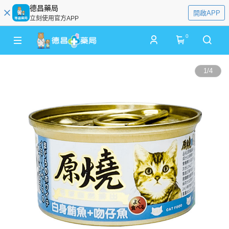
德昌藥局
開啟APP
立刻使用官方APP
0
1
/
4