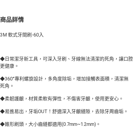
商品詳情
3M 軟式牙間刷-60入
◆日常潔牙新工具，可深入牙刷、牙線無法清潔的死角，讓口腔
更健康。
◆360°專利螺旋設計，多角度除垢，增加接觸表面積，清潔無
死角。
◆柔韌護齦，材質柔軟有彈性，不傷害牙齦，使用更安心。
◆易進易出，牙垢OUT！舒適深入牙齦縫隙，去除牙周齒垢。
◆錐形刷頭，大小齒縫都適用(0.7mm~1.2mm)。