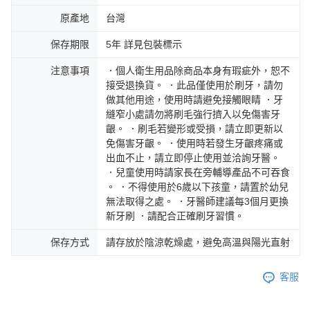
原產地
台灣
保存期限
5年 詳見包裝標示
注意事項
．個人衛生用品除商品本身有瑕疵外，恕不
接受退換貨。 ．此品僅使用於刷牙，請勿
做其他用途，使用時請避免接觸眼睛 ．牙
縫窄小處請勿將刷毛強行擠入以免傷害牙
齦。 ．刷毛若變形或受損，請立即更新以
免傷害牙齦。 ．使用時若發生牙齦疼痛或
出血不止，請立即停止使用並洽詢牙醫。
．兒童使用時請家長在旁輔導產品不可吞食
。 ．不得使用於6歲以下孩童，請置於幼兒
無法取得之處。 ．牙醫師建議每3個月更換
新牙刷 ．請配合正確刷牙習慣。
保存方式
請存放於陰涼乾燥處，避免高溫與陽光直射
客服