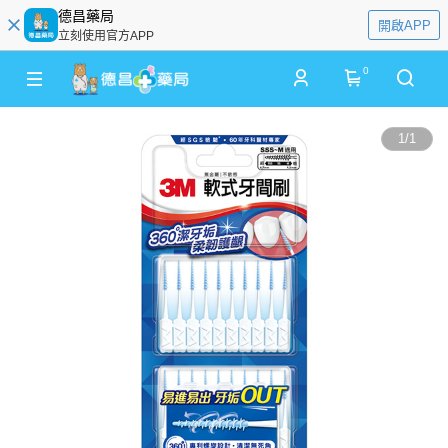
德昌藥局
開啟APP
立刻使用官方APP
0
1
/
1