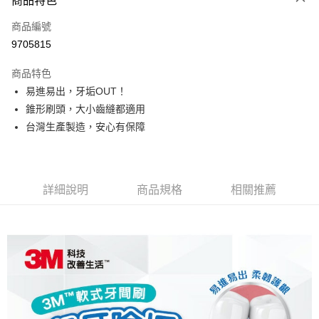
商品特色
LINE Pay
商品編號
Apple Pay
9705815
街口支付
商品特色
悠遊付
易進易出，牙垢OUT！
Google Pay
錐形刷頭，大小齒縫都適用
台灣生產製造，安心有保障
全盈+PAY
AFTEE先享後付
相關說明
詳細說明
商品規格
相關推薦
【關於「AFTEE先享後付」】
AFTEE先享後付是「在收到商品之後才付款」的支付方式。 讓您購物簡單
運送方式
便利好安心！
１．簡單：不需註冊會員、不需綁卡、不需儲值。
全家取貨付款
２．便利：只要手機號碼，簡訊認證，即可結帳。
每筆NT$60，滿NT$799(含以上)免運費
３．安心：先確認商品／服務後，再付款。
7-11取貨付款
【「AFTEE先享後付」結帳流程】
１．於結帳方式選擇「AFTEE先享後付」後，將跳轉至「AFTEE先享後付」
每筆NT$60，滿NT$799(含以上)免運費
結帳頁面，進行簡訊認證並確認金額後，即可完成結帳。