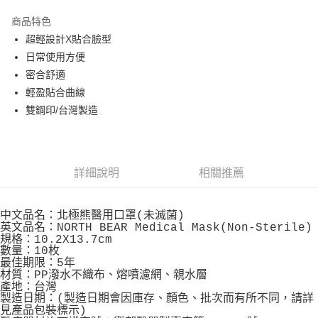
LINE Pay
商品特色
Apple Pay
超輕設計X貼合臉型
日常使用方便
街口支付
密合舒適
悠遊付
輕盈貼合曲線
雙鋼印/台灣製造
Google Pay
全盈+PAY
AFTEE先享後付
詳細說明
相關推薦
相關說明
【關於「AFTEE先享後付」】
AFTEE先享後付是「在收到商品之後才付款」的支付方式。 讓您購物簡單
中文品名：北極熊醫用口罩(未滅菌)
運送方式
便利好安心！
英文品名：NORTH BEAR Medical Mask(Non-Sterile)
規格：10.2X13.7cm
１．簡單：不需註冊會員、不需綁卡、不需儲值。
全家取貨付款
數量：10枚
２．便利：只要手機號碼，簡訊認證，即可結帳。
每筆NT$60，滿NT$799(含以上)免運費
最佳期限：5年
３．安心：先確認商品／服務後，再付款。
材質：PP潑水不織布、熔噴濾網、親水層
產地：台灣
7-11取貨付款
【「AFTEE先享後付」結帳流程】
製造日期：(製造日期會因庫存、顏色、批次而有所不同，請詳
１．於結帳方式選擇「AFTEE先享後付」後，將跳轉至「AFTEE先享後付」
每筆NT$60，滿NT$799(含以上)免運費
見產品包裝標示)
結帳頁面，進行簡訊認證並確認金額後，即可完成結帳。