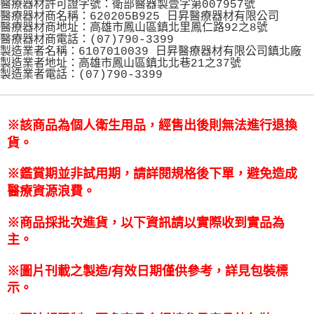
醫療器材許可證字號：衛部醫器製壹字第007957號
２．訂單成立數日內，您將收到繳費通知簡訊。
7-11取貨(快速到店)
醫療器材商名稱：620205B925 日昇醫療器材有限公司
３．收到繳費通知簡訊後14天內，點擊此簡訊中的連結，可透過四大超商／
醫療器材商地址：高雄市鳳山區鎮北里鳳仁路92之8號
每筆NT$95，滿NT$799(含以上)免運費
ATM／網路銀行／等多元方式進行付款，方視為交易完成。
醫療器材商電話：(07)790-3399
※ 請注意：結帳手續完成當下不需立刻繳費，但若您需要取消訂單，請聯絡
製造業者名稱：6107010039 日昇醫療器材有限公司鎮北廠
宅配
購買商品的店家。未經商家同意取消之訂單仍視為有效，需透過AFTEE先享
製造業者地址：高雄市鳳山區鎮北北巷21之37號
後付繳納相關費用。
製造業者電話：(07)790-3399
每筆NT$150
※ 交易是否成功請以「AFTEE先享後付 」之結帳頁面顯示為準，若有關於
是否繳費成功／繳費後需取消欲退款等相關疑問，請聯繫「AFTEE先享後付
滿額免運宅配
客戶支援中心」
https://netprotections.freshdesk.com/support/home
※該商品為個人衛生用品，經售出後則無法進行退換
每筆NT$100，滿NT$799(含以上)免運費
【注意事項】
貨。
１．透過由恩沛科技股份有限公司提供之「AFTEE先享後付」服務完成之交
付款後門市自取
易，需依本服務之必要範圍內提供個人資料，並將交易相關給付款項請求債
每筆NT$50，滿NT$299(含以上)免運費
※鑑賞期並非試用期，請詳閱規格後下單，避免造成
權轉讓予恩沛科技股份有限公司。
２．關於個人資料處理事宜，請瀏覽以下網址：
醫療資源浪費。
https://aftee.tw/terms/#terms3
３．未成年的使用者請事先徵得法定代理人或監護人之同意方可使用
※商品採批次進貨，以下資訊請以實際收到實品為
「AFTEE先享後付」，若未經同意申辦者引起之損失，本公司不負相關責
任。
主。
４．使用「AFTEE先享後付」時，將依據個別帳號之用戶狀況，依本公司即
時審查核予不同之上限額度；若仍有額度不足之情形，本公司將視審查結果
※圖片刊載之製造/有效日期僅供參考，詳見包裝標
請求用戶進行身份認證。
示。
５．嚴禁一人註冊多個帳號或使用他人資訊註冊。若發現惡意使用之情形，
恩沛科技股份有限公司將有權停止該用戶之使用額度並採取法律行動。