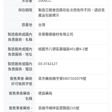
水容量
2000CC
保存期限
製造日期會因庫存批次而有所不同，請詳見
產品包裝標示
原產地
台灣
製造廠商或國內
杏華醫療器材有限公司
負責廠商 - 名稱
製造廠商或國內
桃園市八德區廣福路451巷9-2號
負責廠商 - 地址
製造廠商或國內
03-3742127
負責廠商 - 電話
販售業者-藥商
高市藥局楠字第5907310379號
許可執照字號
販售業者藥商 -
德昌藥局
名稱
販售業者藥商 -
高雄市楠梓區德賢路215號