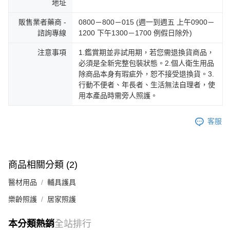
地址
販售業者藥商 -
0800－800－015 (週一到週五 上午0900－
諮詢專線
1200 下午1300－1700 例假日除外)
注意事項
1.鑑賞期並非試用期，若您需退換貨商品，
必須是全新完整包裝狀態。2.個人衛生用品
除商品本身有瑕疵外，恕不接受退換貨。3.
行動不便者、年長者、生活無法自理者，使
用本產品時需旁人照護。
客服
商品相關分類 (2)
醫材用品
輔具護具
樂齡照護
居家照護
本分類熱銷
全站排行