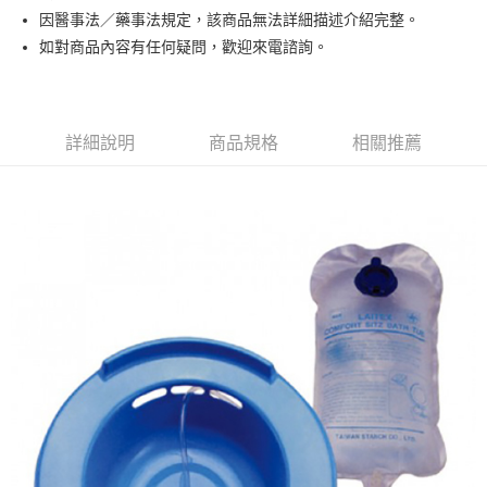
街口支付
因醫事法／藥事法規定，該商品無法詳細描述介紹完整。
如對商品內容有任何疑問，歡迎來電諮詢。
悠遊付
Google Pay
全盈+PAY
詳細說明
商品規格
相關推薦
AFTEE先享後付
相關說明
【關於「AFTEE先享後付」】
AFTEE先享後付是「在收到商品之後才付款」的支付方式。 讓您購物簡單
運送方式
便利好安心！
１．簡單：不需註冊會員、不需綁卡、不需儲值。
宅配
２．便利：只要手機號碼，簡訊認證，即可結帳。
每筆NT$150
３．安心：先確認商品／服務後，再付款。
付款後門市自取
【「AFTEE先享後付」結帳流程】
１．於結帳方式選擇「AFTEE先享後付」後，將跳轉至「AFTEE先享後付」
每筆NT$50，滿NT$299(含以上)免運費
結帳頁面，進行簡訊認證並確認金額後，即可完成結帳。
２．訂單成立數日內，您將收到繳費通知簡訊。
３．收到繳費通知簡訊後14天內，點擊此簡訊中的連結，可透過四大超商／
ATM／網路銀行／等多元方式進行付款，方視為交易完成。
※ 請注意：結帳手續完成當下不需立刻繳費，但若您需要取消訂單，請聯絡