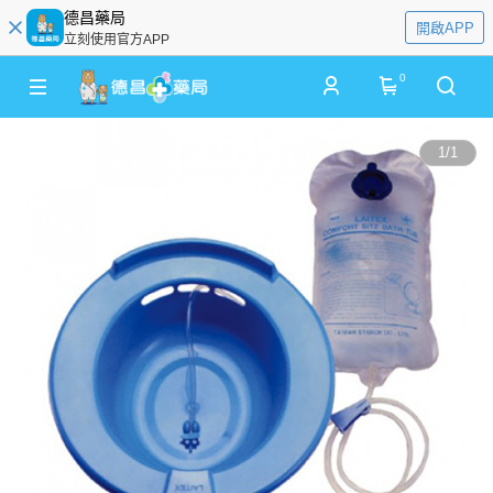
德昌藥局
開啟APP
立刻使用官方APP
0
1
/
1