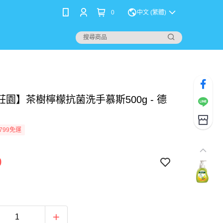
0
中文 (繁體)
園】茶樹檸檬抗菌洗手慕斯500g - 德
799免運
9