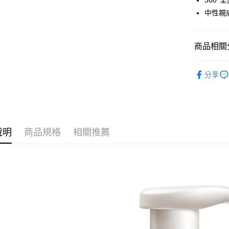
360°
全盈+PAY
中性親
AFTEE先
相關說明
商品相關分
【關於「A
AFTEE
美體保養
便利好安
運送方式
分享
１．簡單
🎁全館滿
２．便利
全家取貨
３．安心
每筆NT$6
【「AFT
7-11取貨
１．於結帳
說明
商品規格
相關推薦
付」結帳
每筆NT$6
２．訂單
３．收到繳
7-11取貨
／ATM／
每筆NT$9
※ 請注意
絡購買商品
先享後付
宅配
※ 交易是
每筆NT$1
是否繳費成
付客戶支
滿額免運