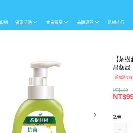
促銷
優惠活動
會員獨享
品牌專區
熱銷排行
【茶樹莊
昌藥局
超取滿NT$
NT$139
NT$9
數量