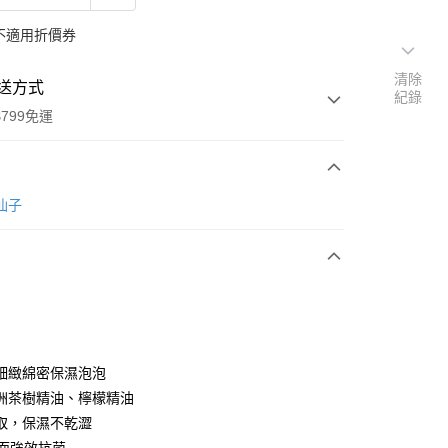
不適用折價券
清除
送方式
紀錄
799免運
次付款
花仙子
付款
細緻綿密保濕泡泡
洲茶樹精油、檸檬精油
取，保濕不乾澀
y