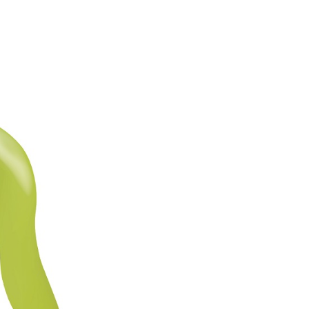
項】
00，滿NT$799(含以上)免運費
恩沛科技股份有限公司提供之「AFTEE先享後付」服務完成之
依本服務之必要範圍內提供個人資料，並將交易相關給付款項請
市自取
讓予恩沛科技股份有限公司。
0，滿NT$299(含以上)免運費
個人資料處理事宜，請瀏覽以下網址：
ee.tw/terms/#terms3
年的使用者請事先徵得法定代理人或監護人之同意方可使用
E先享後付」，若未經同意申辦者引起之損失，本公司不負相關責
AFTEE先享後付」時，將依據個別帳號之用戶狀況，依本公司
核予不同之上限額度；若仍有額度不足之情形，本公司將視審查
用戶進行身份認證。
一人註冊多個帳號或使用他人資訊註冊。若發現惡意使用之情
科技股份有限公司將有權停止該用戶之使用額度並採取法律行