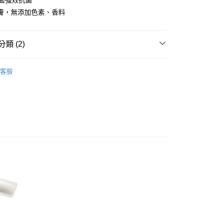
全面強效抗菌
膚，無添加色素、香料
享後付
類 (2)
FTEE先享後付」】
先享後付是「在收到商品之後才付款」的支付方式。 讓您購物簡單
手部清潔
心！
客服
：不需註冊會員、不需綁卡、不需儲值。
額贈
：只要手機號碼，簡訊認證，即可結帳。
付款
：先確認商品／服務後，再付款。
0，滿NT$799(含以上)免運費
EE先享後付」結帳流程】
付款
方式選擇「AFTEE先享後付」後，將跳轉至「AFTEE先享後
頁面，進行簡訊認證並確認金額後，即可完成結帳。
0，滿NT$799(含以上)免運費
成立數日內，您將收到繳費通知簡訊。
費通知簡訊後14天內，點擊此簡訊中的連結，可透過四大超商
(快速到店)
網路銀行／等多元方式進行付款，方視為交易完成。
5，滿NT$799(含以上)免運費
：結帳手續完成當下不需立刻繳費，但若您需要取消訂單，請聯
的店家。未經商家同意取消之訂單仍視為有效，需透過AFTEE
繳納相關費用。
否成功請以「AFTEE先享後付 」之結帳頁面顯示為準，若有關於
50
功／繳費後需取消欲退款等相關疑問，請聯繫「AFTEE先享後
援中心」
https://netprotections.freshdesk.com/support/home
宅配