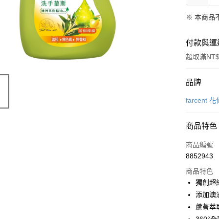
※ 本商品
付款與運
超取滿NT$
付款方式
品牌
信用卡一
farcent 
超商取貨
商品特色
LINE Pay
商品編號
Apple Pay
8852943
商品特色
街口支付
獨創超
悠遊付
添加澳
蘆薈萃
Google Pa