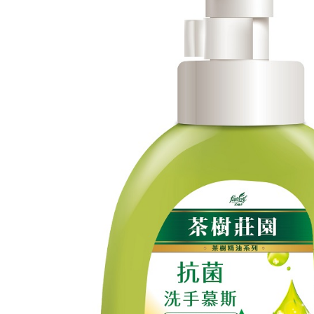
【注意事
每筆NT$1
１．透過由
交易，需
付款後門
求債權轉
每筆NT$5
２．關於
https://aft
３．未成
「AFTE
任。
４．使用「
即時審查
結果請求
５．嚴禁
形，恩沛
動。