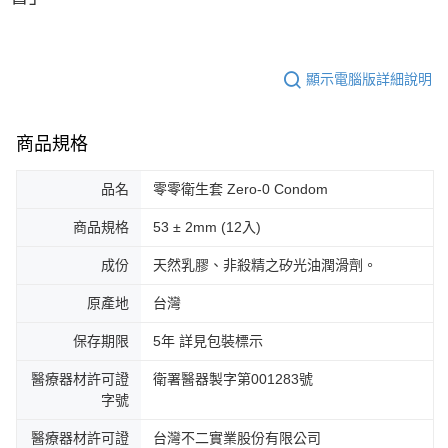
顯示電腦版詳細說明
商品規格
品名
零零衛生套 Zero-0 Condom
商品規格
53 ± 2mm (12入)
成份
天然乳膠、非殺精之矽光油潤滑劑。
原產地
台灣
保存期限
5年 詳見包裝標示
醫療器材許可證
衛署醫器製字第001283號
字號
醫療器材許可證
台灣不二實業股份有限公司