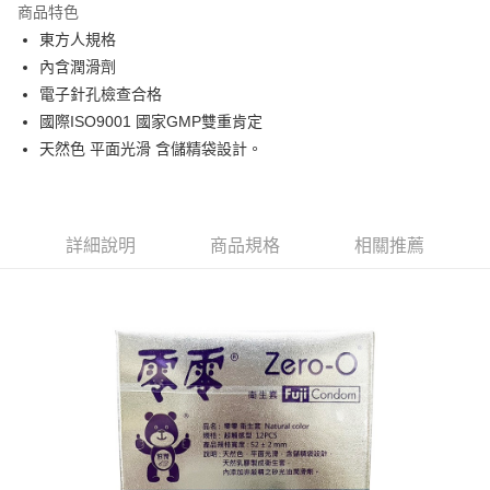
商品特色
Apple Pay
東方人規格
內含潤滑劑
街口支付
電子針孔檢查合格
悠遊付
國際ISO9001 國家GMP雙重肯定
天然色 平面光滑 含儲精袋設計。
Google Pay
全盈+PAY
AFTEE先享後付
詳細說明
商品規格
相關推薦
相關說明
【關於「AFTEE先享後付」】
AFTEE先享後付是「在收到商品之後才付款」的支付方式。 讓您購物簡單
運送方式
便利好安心！
１．簡單：不需註冊會員、不需綁卡、不需儲值。
全家取貨付款
２．便利：只要手機號碼，簡訊認證，即可結帳。
每筆NT$60，滿NT$799(含以上)免運費
３．安心：先確認商品／服務後，再付款。
7-11取貨付款
【「AFTEE先享後付」結帳流程】
１．於結帳方式選擇「AFTEE先享後付」後，將跳轉至「AFTEE先享後付」
每筆NT$60，滿NT$799(含以上)免運費
結帳頁面，進行簡訊認證並確認金額後，即可完成結帳。
２．訂單成立數日內，您將收到繳費通知簡訊。