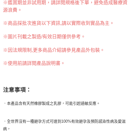
※
鑑賞期並非試用期，
請詳閱規格後下單，避免造成醫療資
源浪費。
※商品採批次進貨以下資訊,
請以實際收到實品為主。
※圖片刊載之製造/有效日期僅供參考
。
※因法規限制,更多商品介紹請參見產品外包裝
。
※使用前請詳閱產品說明書
。
注意事項：
．本產品含有天然橡膠製成之乳膠，可能引起過敏反應。
．全世界沒有一種避孕方式可達到100%有效避孕及預防感染性病及愛滋
病，