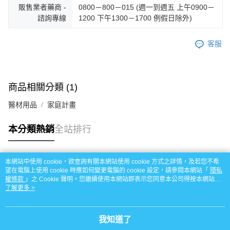
販售業者藥商 -
0800－800－015 (週一到週五 上午0900－
諮詢專線
1200 下午1300－1700 例假日除外)
客服
商品相關分類 (1)
醫材用品
家庭計畫
本分類熱銷
全站排行
本網站中使用 cookie，欲查詢有關本網站使用 cookie 方式之詳情，及若您不希
熱門標籤
望在電腦上使用 cookie 時應如何變更電腦的 cookie 設定，請參閱本網站「
隱私
權條款
」之 Cookie 聲明。您繼續使用本網站即表示您同意本公司得按本網站使
用條款之 Cookie 聲明使用 cookie。
了解更多 >
我知道了