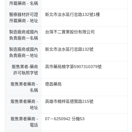
所載藥商 - 名稱
醫療器材許可證
新北市淡水區行忠路132號1樓
所載藥商 - 地址
製造廠商或國內
台灣不二實業股份有限公司
負責廠商－名稱
製造廠商或國內
新北市淡水區行忠路132號
負責廠商－地址
販售業者-藥商
高市藥局楠字第5907310379號
許可執照字號
販售業者藥商 -
德昌藥局
名稱
販售業者藥商 -
高雄市楠梓區德賢路215號
地址
販售業者藥商 -
07－6250942 分機53
電話