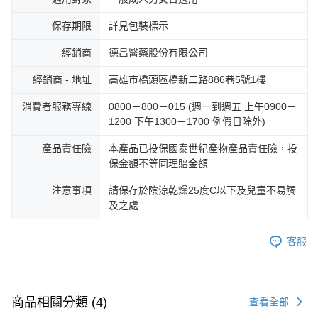
保存期限
詳見包裝標示
經銷商
德昌醫藥股份有限公司
經銷商 - 地址
高雄市橋頭區橋新二路886巷5號1樓
消費者服務專線
0800－800－015 (週一到週五 上午0900－
1200 下午1300－1700 例假日除外)
產品責任險
本產品已投保國泰世紀產物產品責任險，投
保金額不等同理賠金額
注意事項
請保存於陰涼乾燥25度C以下及兒童不易觸
及之處
客服
商品相關分類 (4)
查看全部