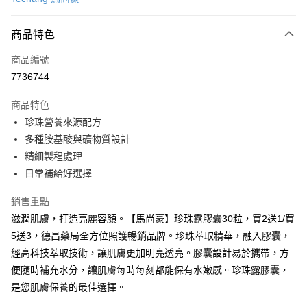
信用卡分期付款
3 期 0 利率 每期
NT$333
21家銀行
商品特色
6 期 0 利率 每期
NT$166
21家銀行
合作金庫商業銀行
第一商業銀行
商品編號
華南商業銀行
彰化商業銀行
合作金庫商業銀行
第一商業銀行
7736744
超商取貨付款
上海商業儲蓄銀行
台北富邦商業銀行
華南商業銀行
彰化商業銀行
國泰世華商業銀行
兆豐國際商業銀行
LINE Pay
上海商業儲蓄銀行
台北富邦商業銀行
商品特色
臺灣中小企業銀行
台中商業銀行
國泰世華商業銀行
兆豐國際商業銀行
珍珠營養來源配方
匯豐（台灣）商業銀行
華泰商業銀行
Apple Pay
臺灣中小企業銀行
台中商業銀行
多種胺基酸與礦物質設計
聯邦商業銀行
遠東國際商業銀行
匯豐（台灣）商業銀行
華泰商業銀行
街口支付
元大商業銀行
永豐商業銀行
精細製程處理
聯邦商業銀行
遠東國際商業銀行
玉山商業銀行
星展（台灣）商業銀行
日常補給好選擇
元大商業銀行
永豐商業銀行
悠遊付
台新國際商業銀行
中國信託商業銀行
玉山商業銀行
星展（台灣）商業銀行
台灣樂天信用卡公司
銷售重點
台新國際商業銀行
中國信託商業銀行
Google Pay
台灣樂天信用卡公司
滋潤肌膚，打造亮麗容顏。【馬尚豪】珍珠露膠囊30粒，買2送1/買
全盈+PAY
5送3，德昌藥局全方位照護暢銷品牌。珍珠萃取精華，融入膠囊，
經高科技萃取技術，讓肌膚更加明亮透亮。膠囊設計易於攜帶，方
AFTEE先享後付
便隨時補充水分，讓肌膚每時每刻都能保有水嫩感。珍珠露膠囊，
相關說明
是您肌膚保養的最佳選擇。
【關於「AFTEE先享後付」】
AFTEE先享後付是「在收到商品之後才付款」的支付方式。 讓您購物簡單
運送方式