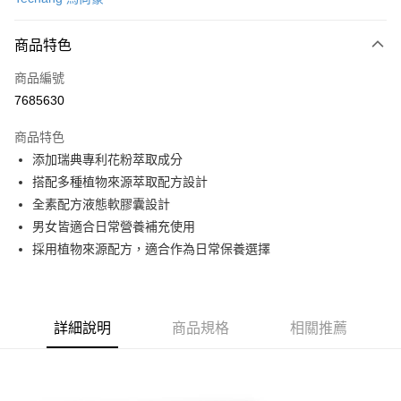
超商取貨付款
商品特色
LINE Pay
商品編號
Apple Pay
7685630
街口支付
商品特色
悠遊付
添加瑞典專利花粉萃取成分
Google Pay
搭配多種植物來源萃取配方設計
全素配方液態軟膠囊設計
全盈+PAY
男女皆適合日常營養補充使用
AFTEE先享後付
採用植物來源配方，適合作為日常保養選擇
相關說明
【關於「AFTEE先享後付」】
AFTEE先享後付是「在收到商品之後才付款」的支付方式。 讓您購物簡單
運送方式
便利好安心！
詳細說明
商品規格
相關推薦
１．簡單：不需註冊會員、不需綁卡、不需儲值。
全家取貨付款
２．便利：只要手機號碼，簡訊認證，即可結帳。
每筆NT$60，滿NT$799(含以上)免運費
３．安心：先確認商品／服務後，再付款。
7-11取貨付款
【「AFTEE先享後付」結帳流程】