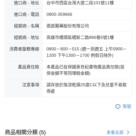
進口商 - 地址
台中市西區台灣大道二段101號11樓
進口商 - 電話
0800-359666
經銷商 - 名稱
德昌醫藥股份有限公司
經銷商 - 地址
高雄市橋頭區橋新二路886巷5號1樓
消費者服務專線
0800－800－015 (週一到週五 上午0900－
1200 下午1300－1700 例假日除外)
產品責任險
本產品已投保國泰世紀產物產品責任險(投
保金額不等同理賠金額)
注意事項
請存放於陰涼乾燥25度C以下及兒童不易取
得處
客服
商品相關分類 (5)
查看全部