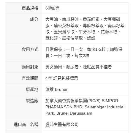
商品規格
60粒/盒
成分
大豆油、南瓜籽油、番茄紅素、大豆卵磷
脂、蒲公英根萃取、蕁麻根萃取、南瓜籽萃
取、玉米鬚萃取、牛蒡萃取 、花粉萃取、
氧化鋅、鋸櫚油萃取、蜂蠟
食用方式
日常保養：一日一次，每次1-2粒；加強保
養：一日二次，每次2粒
適用對象
男女通用、頻尿者、睡眠品質不佳者
有效期間
4年 詳見包裝標示
原產地
汶萊 Brunei
製造廠
加拿大商杏寶製藥集團(PIC/S) SIMPOR
PHARMA SDN.BHD. Salambigar Industrial
Park, Brunei Darussalam
進口商 - 名稱
盛沛生醫有限公司