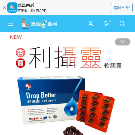
德昌藥局
開啟APP
立刻使用官方APP
0
1
/
2