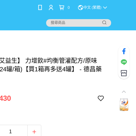
0
中文 (繁體)
ix 艾益生】 力增飲#均衡管灌配方/原味
l (24罐/箱)【買1箱再多送4罐】 - 德昌藥
430