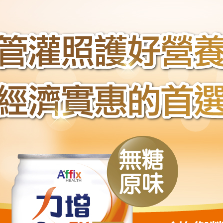
求債權轉
２．關於
https://aft
３．未成
「AFTE
任。
４．使用「
即時審查
結果請求
５．嚴禁
形，恩沛
動。