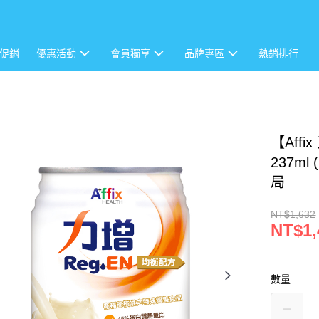
促銷
優惠活動
會員獨享
品牌專區
熱銷排行
【Aff
237m
局
NT$1,632
NT$1,
數量