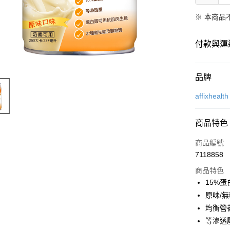
※ 本商品
付款與運
付款方式
品牌
信用卡一
affixheal
LINE Pay
商品特色
Apple Pay
商品編號
街口支付
7118858
商品特色
悠遊付
15%
Google Pa
原味/無
均衡營
全盈+PAY
等滲透
AFTEE先