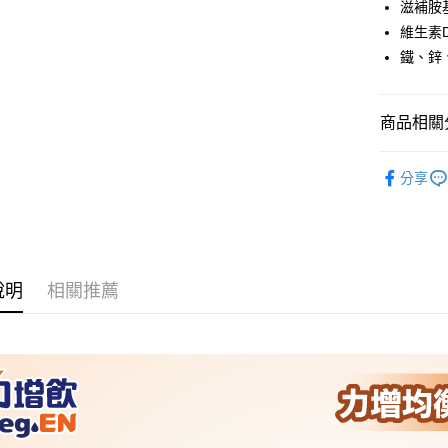
滋補胺
相關說明
維生素
【關於「A
鐵、鋅
AFTEE
便利好安
運送方式
１．簡單
２．便利
宅配
商品相關分
３．安心
每筆NT$1
樂齡照護
【「AFT
分享
付款後門
１．於結帳
付」結帳
每筆NT$5
２．訂單
３．收到繳
／ATM／
※ 請注意
說明
相關推薦
絡購買商品
先享後付
※ 交易是
是否繳費成
付客戶支
【注意事
１．透過由
交易，需