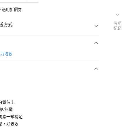
不適用折價券
清除
送方式
紀錄
次付款
th 力增飲
蛋白質佔比
y
糖/無纖
養素一罐補足
壓，好吸收
享後付