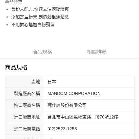
商品特色
Apple Pay
含粉末配方,快速去油恢復清爽
添加定型粉末,創造髮根蓬鬆感
街口支付
不用擔心尷尬白粉殘留
悠遊付
Google Pay
商品規格
相關推薦
全盈+PAY
AFTEE先享後付
商品規格
相關說明
【關於「AFTEE先享後付」】
產地
日本
AFTEE先享後付是「在收到商品之後才付款」的支付方式。 讓您購物簡單
運送方式
便利好安心！
製造廠商名稱
MANDOM CORPORATION
１．簡單：不需註冊會員、不需綁卡、不需儲值。
全家取貨付款
２．便利：只要手機號碼，簡訊認證，即可結帳。
進口廠商名稱
蔻仕麗股份有限公司
每筆NT$60，滿NT$799(含以上)免運費
３．安心：先確認商品／服務後，再付款。
進口廠商地址
台北市中山區民權東路一段76號12樓
7-11取貨付款
【「AFTEE先享後付」結帳流程】
１．於結帳方式選擇「AFTEE先享後付」後，將跳轉至「AFTEE先享後付」
每筆NT$60，滿NT$799(含以上)免運費
進口廠商電話
(02)2523-1255
結帳頁面，進行簡訊認證並確認金額後，即可完成結帳。
２．訂單成立數日內，您將收到繳費通知簡訊。
7-11取貨(快速到店)