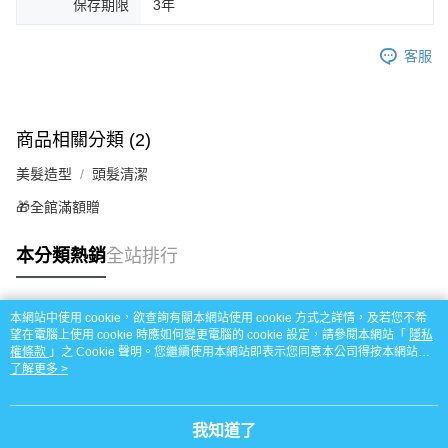
保存期限
3年
３．收到繳費通知簡訊後14天內，點擊此簡訊中的連結，可透過四大超商／
每筆NT$95，滿NT$799(含以上)免運費
ATM／網路銀行／等多元方式進行付款，方視為交易完成。
※ 請注意：結帳手續完成當下不需立刻繳費，但若您需要取消訂單，請聯絡
客服
宅配
購買商品的店家。未經商家同意取消之訂單仍視為有效，需透過AFTEE先享
後付繳納相關費用。
每筆NT$150
※ 交易是否成功請以「AFTEE先享後付 」之結帳頁面顯示為準，若有關於
是否繳費成功／繳費後需取消欲退款等相關疑問，請聯繫「AFTEE先享後付
滿額免運宅配
客戶支援中心」
https://netprotections.freshdesk.com/support/home
商品相關分類 (2)
每筆NT$100，滿NT$799(含以上)免運費
【注意事項】
美髮造型
頭髮清潔
１．透過由恩沛科技股份有限公司提供之「AFTEE先享後付」服務完成之交
付款後門市自取
易，需依本服務之必要範圍內提供個人資料，並將交易相關給付款項請求債
🎁全館滿額贈
每筆NT$50，滿NT$299(含以上)免運費
權轉讓予恩沛科技股份有限公司。
２．關於個人資料處理事宜，請瀏覽以下網址：
本分類熱銷
全站排行
https://aftee.tw/terms/#terms3
３．未成年的使用者請事先徵得法定代理人或監護人之同意方可使用
「AFTEE先享後付」，若未經同意申辦者引起之損失，本公司不負相關責
任。
本網站中使用 cookie，欲查詢有關本網站使用 cookie 方式之詳情，及若您不希
熱門標籤
４．使用「AFTEE先享後付」時，將依據個別帳號之用戶狀況，依本公司即
望在電腦上使用 cookie 時應如何變更電腦的 cookie 設定，請參閱本網站「
隱私
時審查核予不同之上限額度；若仍有額度不足之情形，本公司將視審查結果
權條款
」之 Cookie 聲明。您繼續使用本網站即表示您同意本公司得按本網站使
請求用戶進行身份認證。
用條款之 Cookie 聲明使用 cookie。
了解更多 >
５．嚴禁一人註冊多個帳號或使用他人資訊註冊。若發現惡意使用之情形，
恩沛科技股份有限公司將有權停止該用戶之使用額度並採取法律行動。
我知道了