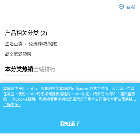
每笔NT$95，满NT$799(含以上)免运费
客服
繳費期限，為商家向您請款的時間，再加上使用AFTEE可延長的天數所計算
宅配
出。使用AFTEE下訂可以延長您收到商品前的繳費天數，但無法保證一定能
夠在期限內收到商品(例如:預購商品或預計到貨時間較長者)。因此無論收到
每笔NT$150
商品與否，仍需要請您在AFTEE規定的時間內完成繳費。
产品相关分类 (2)
滿額免運宅配
二、付款限制
每笔NT$100，满NT$799(含以上)免运费
1. 初次使用 AFTEE 時，將依認證結果及本公司審查結果，核予每個人不同
生活百貨
免洗褲/襪/袖套
之上限額度
2. 結帳金額須大於NT$30
付款後門市自取
🎁全館滿額贈
3. 目前僅支援台灣會員
每笔NT$50，满NT$299(含以上)免运费
本分类热销
全站排行
三、聲明條款
「AFTEE先享後付」(下稱本服務)乃由恩沛科技股份有限公司(下稱 AFTEE )
所提供，並由 AFTEE 向您收取款項。因使用本服務所須提供之個人資料(包
含但不限於訂購人姓名、電話，收件人姓名、電話、收件地址)，將交付予
本網站中使用cookie，欲查詢有關本網站使用cookie方式之詳情，及若您不希望
AFTEE 於本服務必要服務範圍內運用。關於 AFTEE 對於個人資料之蒐集、
热门标签
在電腦上使用cookie時應如何變更電腦的cookie設定，請參閱本網站「
隱私權條
處理、利用，詳參 AFTEE 官網之『個人資料蒐集、處理及利用告知聲明』
款
」之Cookie聲明。您繼續使用本網站即表示您同意本公司得按本網站使用條款
（
https://aftee.tw/privacypolicy/
）。
之Cookie聲明使用cookie。
了解更多 >
若款項超過繳費期限，將根據當次的金額加收年利率 16% 的逾期滯納金。
未成年的使用者，請事先徵得法定代理人或監護人之同意方可使用
我知道了
AFTEE。
若您對於個人資料之處理、利用有任何疑問，或欲行使相關法律權利，請聯