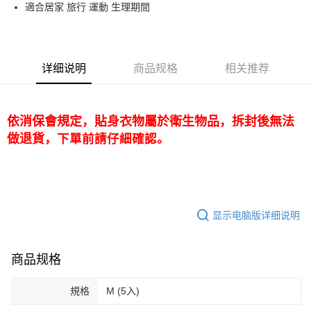
Apple Pay
適合居家 旅行 運動 生理期間
街口支付
悠遊付
详细说明
商品规格
相关推荐
Google Pay
Plus PAY
依消保會規定，貼身衣物屬於衛生物品，拆封後無法
AFTEE先享后付
做退貨
，
下單前請仔細確認。
相关说明
一、關於 AFTEE先享後付
1. 於付款方式選擇AFTEE先享後付，將跳出AFTEE先享後付手機驗證視
运送方式
窗。
2. 進行簡訊驗證之後，即可完成結帳手續。
全家取貨付款
显示电脑版详细说明
3. 訂單確認後不需事先繳費，商品會配送至您的指定地址。
每笔NT$60，满NT$799(含以上)免运费
4. 下訂完成後，您的手機會收到一封繳費通知簡訊，APP會員則會收到
AFTEE APP推播通知。
7-11取貨付款
5. 收到商品當下無需繳費，確認無誤後，請再利用繳費通知簡訊或AFTEE
商品规格
APP於四大便利商店‧ATM/網銀等方式進行付款。
每笔NT$60，满NT$799(含以上)免运费
請留意繳費期限為 14 天。唯有下載 AFTEE App 成為 AFTEE 會員者方能享
規格
M (5入)
7-11取貨(快速到店)
有最長 45 天內付款之服務。