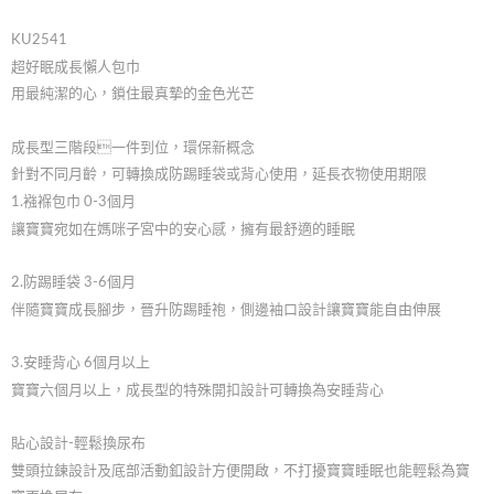
KU2541
超好眠成長懶人包巾
用最純潔的心，鎖住最真摯的金色光芒
成長型三階段一件到位，環保新概念
針對不同月齡，可轉換成防踢睡袋或背心使用，延長衣物使用期限
1.襁褓包巾 0-3個月
讓寶寶宛如在媽咪子宮中的安心感，擁有最舒適的睡眠
2.防踢睡袋 3-6個月
伴隨寶寶成長腳步，晉升防踢睡袍，側邊袖口設計讓寶寶能自由伸展
3.安睡背心 6個月以上
寶寶六個月以上，成長型的特殊開扣設計可轉換為安睡背心
貼心設計-輕鬆換尿布
雙頭拉鍊設計及底部活動釦設計方便開啟，不打擾寶寶睡眠也能輕鬆為寶