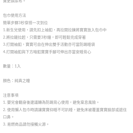
寶更換尿布。
包巾使用方法
簡單步驟3秒穿搭一次到位
1.新生兒使用，請先扣上袖釦，再拉開拉鍊將寶寶放入包巾中
2.將拉鏈拉起，只需要3秒鐘，即可輕鬆完成穿著
3.打開袖釦，寶寶可自在伸出雙手活動亦可當防踢睡袋
4.打開袖釦與下方暗釦寶寶手腳可伸出亦當安睡背心
數量：1入
顏色：純真之瞳
注意事項
1. 嬰兒會翻身後建議轉為防踢背心使用，避免窒息風險。
2. 使用懶人包巾時請讓寶寶仰睡不可趴睡，避免床被覆蓋寶寶臉部或遮住
口鼻。
3. 易燃商品請勿接觸火源。