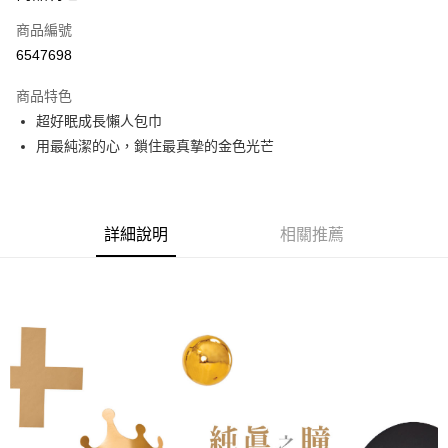
商品編號
Apple Pay
6547698
街口支付
商品特色
悠遊付
超好眠成長懶人包巾
Google Pay
用最純潔的心，鎖住最真摯的金色光芒
全盈+PAY
AFTEE先享後付
詳細說明
相關推薦
相關說明
【關於「AFTEE先享後付」】
AFTEE先享後付是「在收到商品之後才付款」的支付方式。 讓您購物簡單
運送方式
便利好安心！
１．簡單：不需註冊會員、不需綁卡、不需儲值。
全家取貨付款
２．便利：只要手機號碼，簡訊認證，即可結帳。
每筆NT$60，滿NT$799(含以上)免運費
３．安心：先確認商品／服務後，再付款。
7-11取貨付款
【「AFTEE先享後付」結帳流程】
１．於結帳方式選擇「AFTEE先享後付」後，將跳轉至「AFTEE先享後付」
每筆NT$60，滿NT$799(含以上)免運費
結帳頁面，進行簡訊認證並確認金額後，即可完成結帳。
２．訂單成立數日內，您將收到繳費通知簡訊。