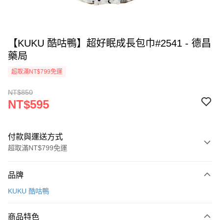
【KUKU 酷咕鴨】超好眠成長包巾#2541 - 德昌
藥局
超取滿NT$799免運
NT$850
NT$595
付款與運送方式
超取滿NT$799免運
付款方式
品牌
信用卡一次付款
KUKU 酷咕鴨
超商取貨付款
商品特色
LINE Pay