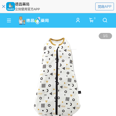
德昌藥局
開啟APP
立刻使用官方APP
0
1
/
1