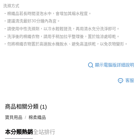
洗滌方式
‧棉織品若長時間浸泡水中，會增加其縮水程度。
‧建議清洗最好30分鐘內為宜。
‧請使用中性洗滌劑，以冷水輕輕搓洗，再用清水充分洗淨即可。
‧洗淨後的棉織衣物，請用手稍加拉平整理後，置於陰涼處晾乾。
‧勿將棉織衣物置於高速脫水機脫水、避免高溫烘乾，以免衣物變形。
顯示電腦版詳細說明
客服
商品相關分類 (1)
寶貝用品
棉柔織品
本分類熱銷
全站排行