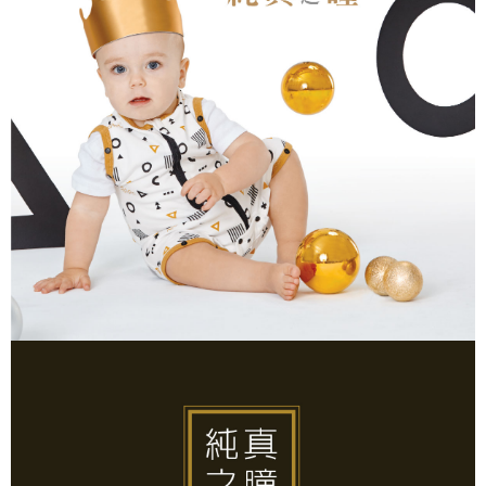
宅配
３．收到繳費通知簡訊後14天內，點擊此簡訊中的連結，可透過四大超商／
每筆NT$150
ATM／網路銀行／等多元方式進行付款，方視為交易完成。
※ 請注意：結帳手續完成當下不需立刻繳費，但若您需要取消訂單，請聯絡
滿額免運宅配
購買商品的店家。未經商家同意取消之訂單仍視為有效，需透過AFTEE先享
後付繳納相關費用。
每筆NT$100，滿NT$799(含以上)免運費
※ 交易是否成功請以「AFTEE先享後付 」之結帳頁面顯示為準，若有關於
是否繳費成功／繳費後需取消欲退款等相關疑問，請聯繫「AFTEE先享後付
付款後門市自取
客戶支援中心」
https://netprotections.freshdesk.com/support/home
每筆NT$50，滿NT$299(含以上)免運費
【注意事項】
１．透過由恩沛科技股份有限公司提供之「AFTEE先享後付」服務完成之交
易，需依本服務之必要範圍內提供個人資料，並將交易相關給付款項請求債
權轉讓予恩沛科技股份有限公司。
２．關於個人資料處理事宜，請瀏覽以下網址：
https://aftee.tw/terms/#terms3
３．未成年的使用者請事先徵得法定代理人或監護人之同意方可使用
「AFTEE先享後付」，若未經同意申辦者引起之損失，本公司不負相關責
任。
４．使用「AFTEE先享後付」時，將依據個別帳號之用戶狀況，依本公司即
時審查核予不同之上限額度；若仍有額度不足之情形，本公司將視審查結果
請求用戶進行身份認證。
５．嚴禁一人註冊多個帳號或使用他人資訊註冊。若發現惡意使用之情形，
恩沛科技股份有限公司將有權停止該用戶之使用額度並採取法律行動。