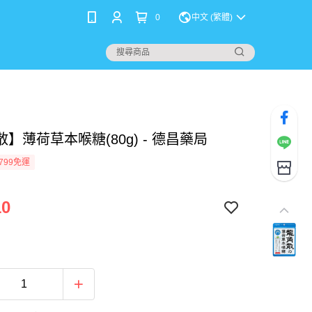
0
中文 (繁體)
】薄荷草本喉糖(80g) - 德昌藥局
799免運
10