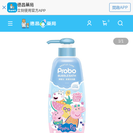
德昌藥局
開啟APP
立刻使用官方APP
0
1
/
1