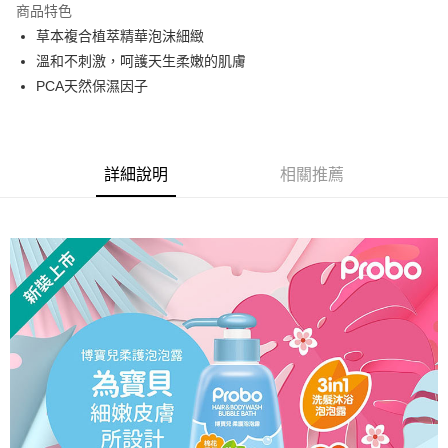
商品特色
Apple Pay
草本複合植萃精華泡沫細緻
溫和不刺激，呵護天生柔嫩的肌膚
街口支付
PCA天然保濕因子
悠遊付
Google Pay
詳細說明
相關推薦
全盈+PAY
AFTEE先享後付
相關說明
【關於「AFTEE先享後付」】
AFTEE先享後付是「在收到商品之後才付款」的支付方式。 讓您購物簡單
運送方式
便利好安心！
１．簡單：不需註冊會員、不需綁卡、不需儲值。
全家取貨付款
２．便利：只要手機號碼，簡訊認證，即可結帳。
每筆NT$60，滿NT$799(含以上)免運費
３．安心：先確認商品／服務後，再付款。
7-11取貨付款
【「AFTEE先享後付」結帳流程】
１．於結帳方式選擇「AFTEE先享後付」後，將跳轉至「AFTEE先享後付」
每筆NT$60，滿NT$799(含以上)免運費
結帳頁面，進行簡訊認證並確認金額後，即可完成結帳。
２．訂單成立數日內，您將收到繳費通知簡訊。