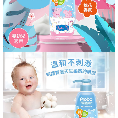
宅配
３．收到繳費通知簡訊後14天內，點擊此簡訊中的連結，可透過四大超商／
每筆NT$150
ATM／網路銀行／等多元方式進行付款，方視為交易完成。
※ 請注意：結帳手續完成當下不需立刻繳費，但若您需要取消訂單，請聯絡
滿額免運宅配
購買商品的店家。未經商家同意取消之訂單仍視為有效，需透過AFTEE先享
後付繳納相關費用。
每筆NT$100，滿NT$799(含以上)免運費
※ 交易是否成功請以「AFTEE先享後付 」之結帳頁面顯示為準，若有關於
是否繳費成功／繳費後需取消欲退款等相關疑問，請聯繫「AFTEE先享後付
付款後門市自取
客戶支援中心」
https://netprotections.freshdesk.com/support/home
每筆NT$50，滿NT$299(含以上)免運費
【注意事項】
１．透過由恩沛科技股份有限公司提供之「AFTEE先享後付」服務完成之交
易，需依本服務之必要範圍內提供個人資料，並將交易相關給付款項請求債
權轉讓予恩沛科技股份有限公司。
２．關於個人資料處理事宜，請瀏覽以下網址：
https://aftee.tw/terms/#terms3
３．未成年的使用者請事先徵得法定代理人或監護人之同意方可使用
「AFTEE先享後付」，若未經同意申辦者引起之損失，本公司不負相關責
任。
４．使用「AFTEE先享後付」時，將依據個別帳號之用戶狀況，依本公司即
時審查核予不同之上限額度；若仍有額度不足之情形，本公司將視審查結果
請求用戶進行身份認證。
５．嚴禁一人註冊多個帳號或使用他人資訊註冊。若發現惡意使用之情形，
恩沛科技股份有限公司將有權停止該用戶之使用額度並採取法律行動。