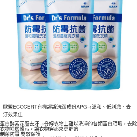
結帳頁面，進行簡訊認證並確認金額後，即可完成結帳。
２．訂單成立數日內，您將收到繳費通知簡訊。
宅配
３．收到繳費通知簡訊後14天內，點擊此簡訊中的連結，可透過四大超商／
每筆NT$150
ATM／網路銀行／等多元方式進行付款，方視為交易完成。
※ 請注意：結帳手續完成當下不需立刻繳費，但若您需要取消訂單，請聯絡
滿額免運宅配
購買商品的店家。未經商家同意取消之訂單仍視為有效，需透過AFTEE先享
後付繳納相關費用。
每筆NT$100，滿NT$799(含以上)免運費
※ 交易是否成功請以「AFTEE先享後付 」之結帳頁面顯示為準，若有關於
是否繳費成功／繳費後需取消欲退款等相關疑問，請聯繫「AFTEE先享後付
付款後門市自取
客戶支援中心」
https://netprotections.freshdesk.com/support/home
每筆NT$50，滿NT$299(含以上)免運費
【注意事項】
１．透過由恩沛科技股份有限公司提供之「AFTEE先享後付」服務完成之交
易，需依本服務之必要範圍內提供個人資料，並將交易相關給付款項請求債
權轉讓予恩沛科技股份有限公司。
２．關於個人資料處理事宜，請瀏覽以下網址：
https://aftee.tw/terms/#terms3
３．未成年的使用者請事先徵得法定代理人或監護人之同意方可使用
「AFTEE先享後付」，若未經同意申辦者引起之損失，本公司不負相關責
歐盟ECOCERT有機認證洗潔成份APG→溫和、低刺激、去
任。
汙效果佳
４．使用「AFTEE先享後付」時，將依據個別帳號之用戶狀況，依本公司即
時審查核予不同之上限額度；若仍有額度不足之情形，本公司將視審查結果
蛋白酵素深層去汙→分解衣物上難以洗淨的各類蛋白頑垢，去除
請求用戶進行身份認證。
衣物裡層髒污，讓衣物穿起來更舒適
５．嚴禁一人註冊多個帳號或使用他人資訊註冊。若發現惡意使用之情形，
制菌防霉 雙效保護
恩沛科技股份有限公司將有權停止該用戶之使用額度並採取法律行動。