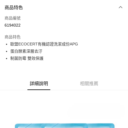
商品特色
LINE Pay
商品編號
Apple Pay
6194022
街口支付
商品特色
悠遊付
歐盟ECOCERT有機認證洗潔成份APG
Google Pay
蛋白酵素深層去汙
制菌防霉 雙效保護
全盈+PAY
AFTEE先享後付
相關說明
詳細說明
相關推薦
【關於「AFTEE先享後付」】
AFTEE先享後付是「在收到商品之後才付款」的支付方式。 讓您購物簡單
運送方式
便利好安心！
１．簡單：不需註冊會員、不需綁卡、不需儲值。
全家取貨付款
２．便利：只要手機號碼，簡訊認證，即可結帳。
每筆NT$60，滿NT$799(含以上)免運費
３．安心：先確認商品／服務後，再付款。
7-11取貨付款
【「AFTEE先享後付」結帳流程】
１．於結帳方式選擇「AFTEE先享後付」後，將跳轉至「AFTEE先享後付」
每筆NT$60，滿NT$799(含以上)免運費