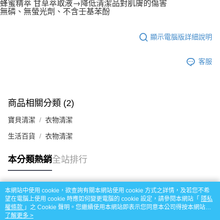
蜂蜜精萃 甘草萃取液→降低清潔品對肌膚的傷害
無磷、無螢光劑、不含壬基苯酚
顯示電腦版詳細說明
客服
商品相關分類 (2)
寶貝清潔
衣物清潔
生活百貨
衣物清潔
本分類熱銷
全站排行
本網站中使用 cookie，欲查詢有關本網站使用 cookie 方式之詳情，及若您不希
熱門標籤
望在電腦上使用 cookie 時應如何變更電腦的 cookie 設定，請參閱本網站「
隱私
權條款
」之 Cookie 聲明。您繼續使用本網站即表示您同意本公司得按本網站使
用條款之 Cookie 聲明使用 cookie。
了解更多 >