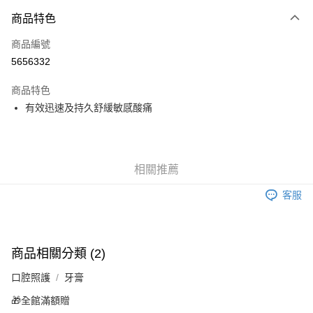
商品特色
LINE Pay
商品編號
Apple Pay
5656332
街口支付
商品特色
悠遊付
有效迅速及持久舒緩敏感酸痛
Google Pay
全盈+PAY
相關推薦
AFTEE先享後付
相關說明
客服
【關於「AFTEE先享後付」】
AFTEE先享後付是「在收到商品之後才付款」的支付方式。 讓您購物簡單
運送方式
便利好安心！
１．簡單：不需註冊會員、不需綁卡、不需儲值。
全家取貨付款
商品相關分類 (2)
２．便利：只要手機號碼，簡訊認證，即可結帳。
每筆NT$60，滿NT$799(含以上)免運費
３．安心：先確認商品／服務後，再付款。
口腔照護
牙膏
7-11取貨付款
【「AFTEE先享後付」結帳流程】
🎁全館滿額贈
１．於結帳方式選擇「AFTEE先享後付」後，將跳轉至「AFTEE先享後付」
每筆NT$60，滿NT$799(含以上)免運費