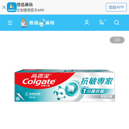
德昌藥局
開啟APP
立刻使用官方APP
0
1
/
2