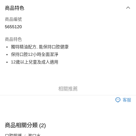
商品特色
LINE Pay
商品編號
Apple Pay
5655120
街口支付
商品特色
悠遊付
獨特精油配方, 能保持口腔健康
Google Pay
保持口腔12小時全面潔淨
12歲以上兒童及成人適用
全盈+PAY
AFTEE先享後付
相關說明
相關推薦
【關於「AFTEE先享後付」】
AFTEE先享後付是「在收到商品之後才付款」的支付方式。 讓您購物簡單
運送方式
客服
便利好安心！
１．簡單：不需註冊會員、不需綁卡、不需儲值。
全家取貨付款
２．便利：只要手機號碼，簡訊認證，即可結帳。
每筆NT$60，滿NT$799(含以上)免運費
３．安心：先確認商品／服務後，再付款。
商品相關分類 (2)
7-11取貨付款
【「AFTEE先享後付」結帳流程】
１．於結帳方式選擇「AFTEE先享後付」後，將跳轉至「AFTEE先享後付」
每筆NT$60，滿NT$799(含以上)免運費
口腔照護
漱口水