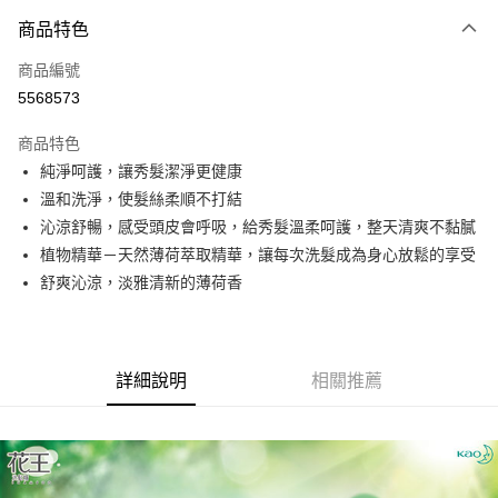
商品特色
LINE Pay
商品編號
Apple Pay
5568573
街口支付
商品特色
悠遊付
純淨呵護，讓秀髮潔淨更健康
Google Pay
溫和洗淨，使髮絲柔順不打結
沁涼舒暢，感受頭皮會呼吸，給秀髮溫柔呵護，整天清爽不黏膩
全盈+PAY
植物精華－天然薄荷萃取精華，讓每次洗髮成為身心放鬆的享受
AFTEE先享後付
舒爽沁涼，淡雅清新的薄荷香
相關說明
【關於「AFTEE先享後付」】
AFTEE先享後付是「在收到商品之後才付款」的支付方式。 讓您購物簡單
運送方式
便利好安心！
詳細說明
相關推薦
１．簡單：不需註冊會員、不需綁卡、不需儲值。
全家取貨付款
２．便利：只要手機號碼，簡訊認證，即可結帳。
每筆NT$60，滿NT$799(含以上)免運費
３．安心：先確認商品／服務後，再付款。
7-11取貨付款
【「AFTEE先享後付」結帳流程】
１．於結帳方式選擇「AFTEE先享後付」後，將跳轉至「AFTEE先享後付」
每筆NT$60，滿NT$799(含以上)免運費