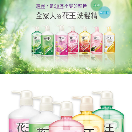
結帳頁面，進行簡訊認證並確認金額後，即可完成結帳。
２．訂單成立數日內，您將收到繳費通知簡訊。
宅配
３．收到繳費通知簡訊後14天內，點擊此簡訊中的連結，可透過四大超商／
每筆NT$150
ATM／網路銀行／等多元方式進行付款，方視為交易完成。
※ 請注意：結帳手續完成當下不需立刻繳費，但若您需要取消訂單，請聯絡
滿額免運宅配
購買商品的店家。未經商家同意取消之訂單仍視為有效，需透過AFTEE先享
後付繳納相關費用。
每筆NT$100，滿NT$799(含以上)免運費
※ 交易是否成功請以「AFTEE先享後付 」之結帳頁面顯示為準，若有關於
是否繳費成功／繳費後需取消欲退款等相關疑問，請聯繫「AFTEE先享後付
付款後門市自取
客戶支援中心」
https://netprotections.freshdesk.com/support/home
每筆NT$50，滿NT$299(含以上)免運費
【注意事項】
１．透過由恩沛科技股份有限公司提供之「AFTEE先享後付」服務完成之交
易，需依本服務之必要範圍內提供個人資料，並將交易相關給付款項請求債
權轉讓予恩沛科技股份有限公司。
２．關於個人資料處理事宜，請瀏覽以下網址：
https://aftee.tw/terms/#terms3
３．未成年的使用者請事先徵得法定代理人或監護人之同意方可使用
「AFTEE先享後付」，若未經同意申辦者引起之損失，本公司不負相關責
任。
４．使用「AFTEE先享後付」時，將依據個別帳號之用戶狀況，依本公司即
時審查核予不同之上限額度；若仍有額度不足之情形，本公司將視審查結果
請求用戶進行身份認證。
５．嚴禁一人註冊多個帳號或使用他人資訊註冊。若發現惡意使用之情形，
恩沛科技股份有限公司將有權停止該用戶之使用額度並採取法律行動。