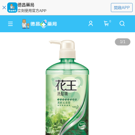
德昌藥局
開啟APP
立刻使用官方APP
0
1
/
1