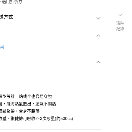
不適用折價券
送方式
清除
紀錄
次付款
復易
褲型設計，站或坐也容易穿脫
y
層，能將熱氣散出，透氣不悶熱
面鬆緊帶，合身不脫落
體，復健褲可吸收2~3次尿量(約500cc)
享後付