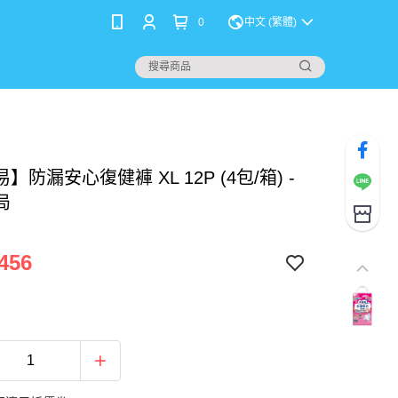
0
中文 (繁體)
】防漏安心復健褲 XL 12P (4包/箱) -
局
456