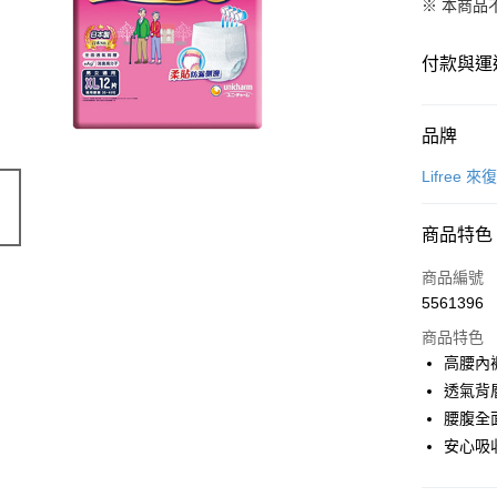
※ 本商品
付款與運
付款方式
品牌
信用卡一
Lifree 來
LINE Pay
商品特色
Apple Pay
商品編號
街口支付
5561396
商品特色
悠遊付
高腰內
Google Pa
透氣背
腰腹全
全盈+PAY
安心吸收
AFTEE先
相關說明