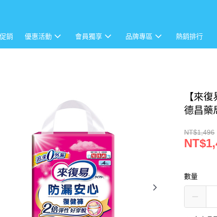
促銷
優惠活動
會員獨享
品牌專區
熱銷排行
【來復易
德昌藥
NT$1,496
NT$1,
數量