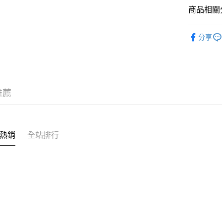
【關於「A
商品相關分
AFTEE
便利好安
運送方式
樂齡照護
１．簡單
分享
２．便利
宅配
３．安心
每筆NT$1
【「AFT
付款後門
１．於結帳
付」結帳
每筆NT$5
推薦
２．訂單
３．收到繳
／ATM／
※ 請注意
絡購買商品
熱銷
全站排行
先享後付
※ 交易是
是否繳費成
付客戶支
【注意事
１．透過由
交易，需
求債權轉
２．關於