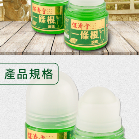
每筆NT$150
ATM／網路銀行／等多元方式進行付款，方視為交易完成。
※ 請注意：結帳手續完成當下不需立刻繳費，但若您需要取消訂單，請聯絡
滿額免運宅配
購買商品的店家。未經商家同意取消之訂單仍視為有效，需透過AFTEE先享
後付繳納相關費用。
每筆NT$100，滿NT$799(含以上)免運費
※ 交易是否成功請以「AFTEE先享後付 」之結帳頁面顯示為準，若有關於
是否繳費成功／繳費後需取消欲退款等相關疑問，請聯繫「AFTEE先享後付
付款後門市自取
客戶支援中心」
https://netprotections.freshdesk.com/support/home
每筆NT$50，滿NT$299(含以上)免運費
【注意事項】
１．透過由恩沛科技股份有限公司提供之「AFTEE先享後付」服務完成之交
易，需依本服務之必要範圍內提供個人資料，並將交易相關給付款項請求債
權轉讓予恩沛科技股份有限公司。
２．關於個人資料處理事宜，請瀏覽以下網址：
https://aftee.tw/terms/#terms3
３．未成年的使用者請事先徵得法定代理人或監護人之同意方可使用
「AFTEE先享後付」，若未經同意申辦者引起之損失，本公司不負相關責
任。
４．使用「AFTEE先享後付」時，將依據個別帳號之用戶狀況，依本公司即
時審查核予不同之上限額度；若仍有額度不足之情形，本公司將視審查結果
請求用戶進行身份認證。
５．嚴禁一人註冊多個帳號或使用他人資訊註冊。若發現惡意使用之情形，
恩沛科技股份有限公司將有權停止該用戶之使用額度並採取法律行動。