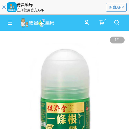
德昌藥局
開啟APP
立刻使用官方APP
0
1
/
1