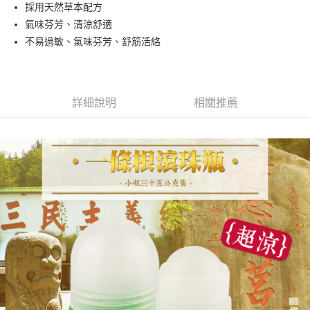
Apple Pay
採用天然草本配方
氣味芬芳、清涼舒適
街口支付
不易過敏、氣味芬芳、舒筋活絡
悠遊付
Google Pay
詳細說明
相關推薦
全盈+PAY
AFTEE先享後付
相關說明
【關於「AFTEE先享後付」】
AFTEE先享後付是「在收到商品之後才付款」的支付方式。 讓您購物簡單
運送方式
便利好安心！
１．簡單：不需註冊會員、不需綁卡、不需儲值。
全家取貨付款
２．便利：只要手機號碼，簡訊認證，即可結帳。
每筆NT$60，滿NT$799(含以上)免運費
３．安心：先確認商品／服務後，再付款。
7-11取貨付款
【「AFTEE先享後付」結帳流程】
１．於結帳方式選擇「AFTEE先享後付」後，將跳轉至「AFTEE先享後付」
每筆NT$60，滿NT$799(含以上)免運費
結帳頁面，進行簡訊認證並確認金額後，即可完成結帳。
２．訂單成立數日內，您將收到繳費通知簡訊。
宅配
３．收到繳費通知簡訊後14天內，點擊此簡訊中的連結，可透過四大超商／