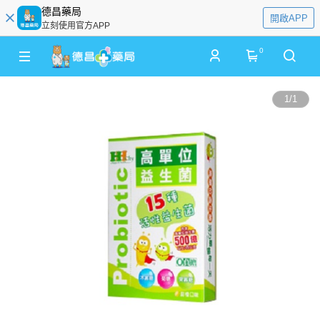
德昌藥局
開啟APP
立刻使用官方APP
0
1
/
1