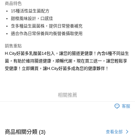
商品特色
Apple Pay
15種活性益生菌配方
甜橙風味設計，口感佳
街口支付
含多種益生菌菌株，提供日常營養補充
悠遊付
適合作為日常保養與均衡營養攝取使用
Google Pay
銷售重點
H.City好菌多乳酸菌14包入，讓您的腸道更健康！內含6種不同益生
全盈+PAY
菌，有助於維持腸道健康，順暢代謝。現在買三送一，讓您輕鬆享
AFTEE先享後付
受健康！立即購買，讓H.City好菌多成為您的健康夥伴！
相關說明
【關於「AFTEE先享後付」】
AFTEE先享後付是「在收到商品之後才付款」的支付方式。 讓您購物簡單
運送方式
便利好安心！
相關推薦
１．簡單：不需註冊會員、不需綁卡、不需儲值。
全家取貨付款
２．便利：只要手機號碼，簡訊認證，即可結帳。
每筆NT$60，滿NT$799(含以上)免運費
客服
３．安心：先確認商品／服務後，再付款。
7-11取貨付款
【「AFTEE先享後付」結帳流程】
１．於結帳方式選擇「AFTEE先享後付」後，將跳轉至「AFTEE先享後付」
每筆NT$60，滿NT$799(含以上)免運費
結帳頁面，進行簡訊認證並確認金額後，即可完成結帳。
商品相關分類 (3)
查看全部
２．訂單成立數日內，您將收到繳費通知簡訊。