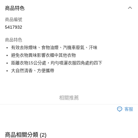
商品特色
LINE Pay
商品編號
Apple Pay
5417932
街口支付
商品特色
悠遊付
有效去除煙味、食物油煙、汽機車廢氣、汗味
Google Pay
避免衣物異味影響衣櫃中其他衣物
距離衣物15公分處，均勻噴灑衣服四角處約四下
全盈+PAY
大自然清香、方便攜帶
AFTEE先享後付
相關說明
【關於「AFTEE先享後付」】
AFTEE先享後付是「在收到商品之後才付款」的支付方式。 讓您購物簡單
相關推薦
運送方式
便利好安心！
１．簡單：不需註冊會員、不需綁卡、不需儲值。
客服
全家取貨付款
２．便利：只要手機號碼，簡訊認證，即可結帳。
每筆NT$60，滿NT$799(含以上)免運費
３．安心：先確認商品／服務後，再付款。
7-11取貨付款
【「AFTEE先享後付」結帳流程】
商品相關分類 (2)
１．於結帳方式選擇「AFTEE先享後付」後，將跳轉至「AFTEE先享後付」
每筆NT$60，滿NT$799(含以上)免運費