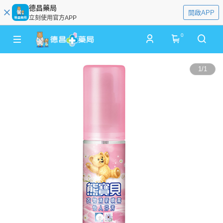
德昌藥局
開啟APP
立刻使用官方APP
0
1
/
1