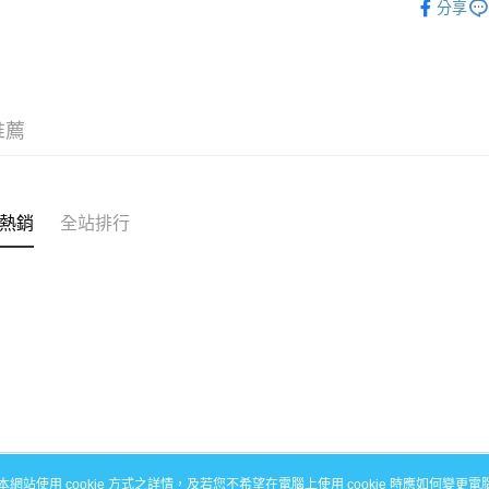
分享
全盈+PAY
🎁全館滿
AFTEE先
相關說明
【關於「A
AFTEE
推薦
便利好安
運送方式
１．簡單
２．便利
全家取貨
３．安心
每筆NT$6
熱銷
全站排行
【「AFT
7-11取貨
１．於結帳
付」結帳
每筆NT$6
２．訂單
３．收到繳
宅配
／ATM／
每筆NT$1
※ 請注意
絡購買商品
先享後付
滿額免運
※ 交易是
每筆NT$1
是否繳費成
付客戶支
付款後門
本網站使用 cookie 方式之詳情，及若您不希望在電腦上使用 cookie 時應如何變更電腦的