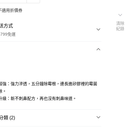
不適用折價券
清除
送方式
紀錄
799免運
次付款
付款
超強：強力滲透，五分鐘除霉根，連長進矽膠裡的霉菌
除。
升級：新不刺鼻配方，再也沒有刺鼻味道。
類 (2)
y
浴廁清潔