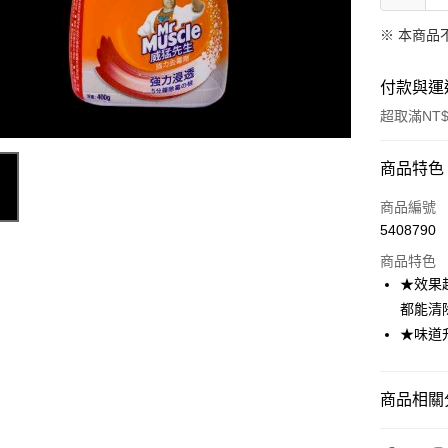
※ 本商品
付款與運
超取滿NT$
付款方式
商品特色
信用卡一
商品編號
5408790
超商取貨
商品特色
LINE Pay
★效果
都能清
Apple Pay
★味道
街口支付
悠遊付
商品相關分
Google Pa
生活百貨