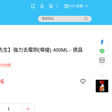
0
中文 (繁體)
生】強力去霉劑(噴槍) 400ML - 德昌
799免運
26