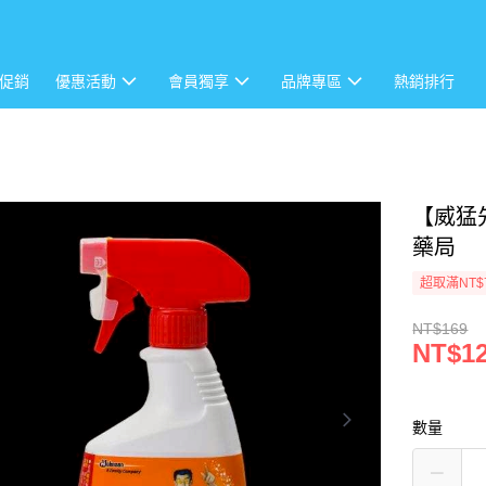
促銷
優惠活動
會員獨享
品牌專區
熱銷排行
【威猛先
藥局
超取滿NT$
NT$169
NT$1
數量