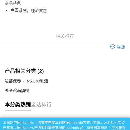
商品特色
Apple Pay
白雪系列，經濟實惠
街口支付
悠遊付
相关推荐
Google Pay
客服
Plus PAY
AFTEE先享后付
相关说明
产品相关分类 (2)
一、關於 AFTEE先享後付
臉部保養
化妝水/乳液
1. 於付款方式選擇AFTEE先享後付，將跳出AFTEE先享後付手機驗證視
运送方式
窗。
🎁全館滿額贈
2. 進行簡訊驗證之後，即可完成結帳手續。
全家取貨付款
3. 訂單確認後不需事先繳費，商品會配送至您的指定地址。
每笔NT$60，满NT$799(含以上)免运费
4. 下訂完成後，您的手機會收到一封繳費通知簡訊，APP會員則會收到
本分类热销
全站排行
AFTEE APP推播通知。
7-11取貨付款
5. 收到商品當下無需繳費，確認無誤後，請再利用繳費通知簡訊或AFTEE
APP於四大便利商店‧ATM/網銀等方式進行付款。
每笔NT$60，满NT$799(含以上)免运费
本網站中使用cookie，欲查詢有關本網站使用cookie方式之詳情，及若您不希望
热门标签
在電腦上使用cookie時應如何變更電腦的cookie設定，請參閱本網站「
隱私權條
請留意繳費期限為 14 天。唯有下載 AFTEE App 成為 AFTEE 會員者方能享