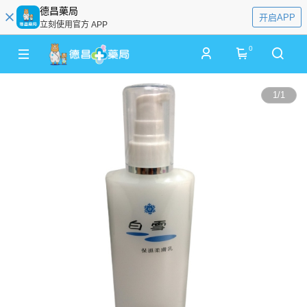
德昌藥局
开启APP
立刻使用官方 APP
0
1
/
1