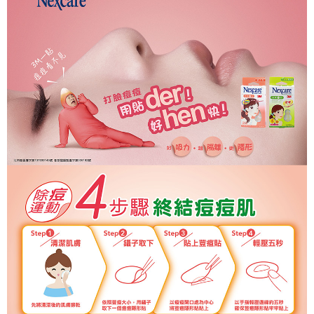
結帳頁面，進行簡訊認證並確認金額後，即可完成結帳。
２．訂單成立數日內，您將收到繳費通知簡訊。
宅配
３．收到繳費通知簡訊後14天內，點擊此簡訊中的連結，可透過四大超商／
每筆NT$150
ATM／網路銀行／等多元方式進行付款，方視為交易完成。
※ 請注意：結帳手續完成當下不需立刻繳費，但若您需要取消訂單，請聯絡
滿額免運宅配
購買商品的店家。未經商家同意取消之訂單仍視為有效，需透過AFTEE先享
後付繳納相關費用。
每筆NT$100，滿NT$799(含以上)免運費
※ 交易是否成功請以「AFTEE先享後付 」之結帳頁面顯示為準，若有關於
是否繳費成功／繳費後需取消欲退款等相關疑問，請聯繫「AFTEE先享後付
付款後門市自取
客戶支援中心」
https://netprotections.freshdesk.com/support/home
每筆NT$50，滿NT$299(含以上)免運費
【注意事項】
１．透過由恩沛科技股份有限公司提供之「AFTEE先享後付」服務完成之交
易，需依本服務之必要範圍內提供個人資料，並將交易相關給付款項請求債
權轉讓予恩沛科技股份有限公司。
２．關於個人資料處理事宜，請瀏覽以下網址：
https://aftee.tw/terms/#terms3
３．未成年的使用者請事先徵得法定代理人或監護人之同意方可使用
「AFTEE先享後付」，若未經同意申辦者引起之損失，本公司不負相關責
任。
４．使用「AFTEE先享後付」時，將依據個別帳號之用戶狀況，依本公司即
時審查核予不同之上限額度；若仍有額度不足之情形，本公司將視審查結果
請求用戶進行身份認證。
５．嚴禁一人註冊多個帳號或使用他人資訊註冊。若發現惡意使用之情形，
恩沛科技股份有限公司將有權停止該用戶之使用額度並採取法律行動。