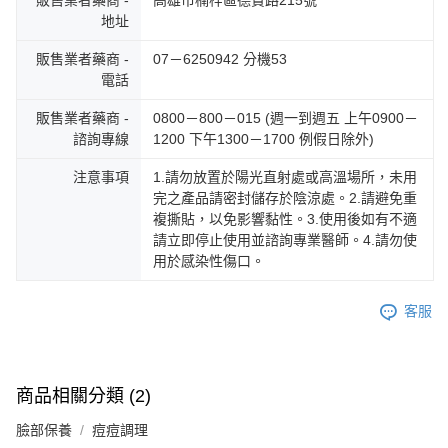
地址
販售業者藥商 -
07－6250942 分機53
電話
販售業者藥商 -
0800－800－015 (週一到週五 上午0900－
諮詢專線
1200 下午1300－1700 例假日除外)
注意事項
1.請勿放置於陽光直射處或高溫場所，未用
完之產品請密封儲存於陰涼處。2.請避免重
複撕貼，以免影響黏性。3.使用後如有不適
請立即停止使用並諮詢專業醫師。4.請勿使
用於感染性傷口。
客服
商品相關分類 (2)
臉部保養
痘痘調理