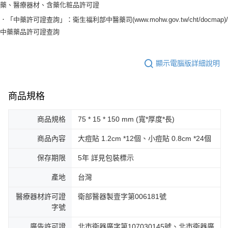
藥、醫療器材、含藥化粧品許可證
．「中藥許可證查詢」：衛生福利部中醫藥司(www.mohw.gov.tw/cht/docmap)/
中藥藥品許可證查詢
顯示電腦版詳細說明
商品規格
商品規格
75 * 15 * 150 mm (寬*厚度*長)
商品內容
大痘貼 1.2cm *12個、小痘貼 0.8cm *24個
保存期限
5年 詳見包裝標示
產地
台灣
醫療器材許可證
衛部醫器製壹字第006181號
字號
廣告許可證
北市衛器廣字第107030145號、北市衛器廣