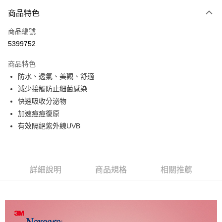
商品特色
LINE Pay
商品編號
Apple Pay
5399752
街口支付
商品特色
悠遊付
防水、透氣、美觀、舒適
Google Pay
減少接觸防止細菌感染
快速吸收分泌物
全盈+PAY
加速痘痘復原
AFTEE先享後付
有效隔絕紫外線UVB
相關說明
【關於「AFTEE先享後付」】
AFTEE先享後付是「在收到商品之後才付款」的支付方式。 讓您購物簡單
運送方式
便利好安心！
詳細說明
商品規格
相關推薦
１．簡單：不需註冊會員、不需綁卡、不需儲值。
全家取貨付款
２．便利：只要手機號碼，簡訊認證，即可結帳。
每筆NT$60，滿NT$799(含以上)免運費
３．安心：先確認商品／服務後，再付款。
7-11取貨付款
【「AFTEE先享後付」結帳流程】
１．於結帳方式選擇「AFTEE先享後付」後，將跳轉至「AFTEE先享後付」
每筆NT$60，滿NT$799(含以上)免運費