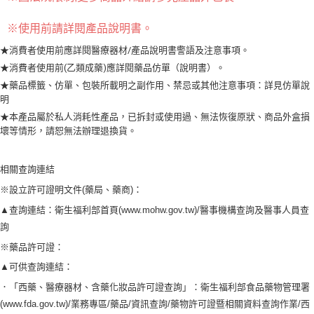
※使用前請詳閱產品說明書
。
★消費者使用前應詳閱醫療器材/產品說明書警語及注意事項。
★消費者使用前(乙類成藥)應詳閱藥品仿單（說明書）。
★藥品標籤、仿單、包裝所載明之副作用、禁忌或其他注意事項：詳見仿單說
明
★本產品屬於私人消耗性產品，已拆封或使用過、無法恢復原狀、商品外盒損
壞等情形，請恕無法辦理退換貨。
相關查詢連結
※設立許可證明文件(藥局、藥商)：
▲查詢連結：衛生福利部首頁(www.mohw.gov.tw)/醫事機構查詢及醫事人員查
詢
※藥品許可證：
▲可供查詢連結：
．「西藥、醫療器材、含藥化妝品許可證查詢」：衛生福利部食品藥物管理署
(www.fda.gov.tw)/業務專區/藥品/資訊查詢/藥物許可證暨相關資料查詢作業/西