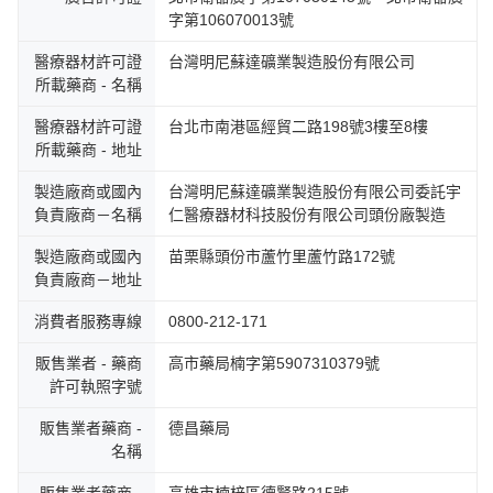
字第106070013號
醫療器材許可證
台灣明尼蘇達礦業製造股份有限公司
所載藥商 - 名稱
醫療器材許可證
台北市南港區經貿二路198號3樓至8樓
所載藥商 - 地址
製造廠商或國內
台灣明尼蘇達礦業製造股份有限公司委託宇
負責廠商－名稱
仁醫療器材科技股份有限公司頭份廠製造
製造廠商或國內
苗栗縣頭份市蘆竹里蘆竹路172號
負責廠商－地址
消費者服務專線
0800-212-171
販售業者 - 藥商
高市藥局楠字第5907310379號
許可執照字號
販售業者藥商 -
德昌藥局
名稱
販售業者藥商 -
高雄市楠梓區德賢路215號