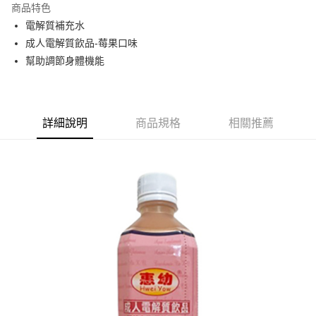
商品特色
6 期 0 利率 每期
NT$16
21家銀行
合作金庫商業銀行
第一商業銀行
電解質補充水
華南商業銀行
彰化商業銀行
合作金庫商業銀行
第一商業銀行
超商取貨付款
成人電解質飲品-莓果口味
上海商業儲蓄銀行
台北富邦商業銀行
華南商業銀行
彰化商業銀行
國泰世華商業銀行
兆豐國際商業銀行
幫助調節身體機能
LINE Pay
上海商業儲蓄銀行
台北富邦商業銀行
臺灣中小企業銀行
台中商業銀行
國泰世華商業銀行
兆豐國際商業銀行
匯豐（台灣）商業銀行
華泰商業銀行
Apple Pay
臺灣中小企業銀行
台中商業銀行
聯邦商業銀行
遠東國際商業銀行
匯豐（台灣）商業銀行
華泰商業銀行
街口支付
元大商業銀行
永豐商業銀行
詳細說明
商品規格
相關推薦
聯邦商業銀行
遠東國際商業銀行
玉山商業銀行
星展（台灣）商業銀行
元大商業銀行
永豐商業銀行
悠遊付
台新國際商業銀行
中國信託商業銀行
玉山商業銀行
星展（台灣）商業銀行
台灣樂天信用卡公司
台新國際商業銀行
中國信託商業銀行
Google Pay
台灣樂天信用卡公司
全盈+PAY
AFTEE先享後付
相關說明
【關於「AFTEE先享後付」】
AFTEE先享後付是「在收到商品之後才付款」的支付方式。 讓您購物簡單
運送方式
便利好安心！
１．簡單：不需註冊會員、不需綁卡、不需儲值。
全家取貨付款
２．便利：只要手機號碼，簡訊認證，即可結帳。