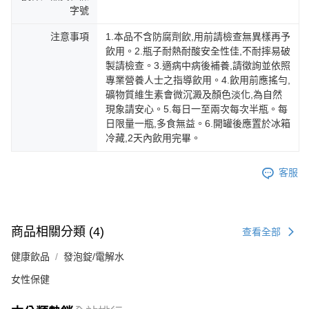
字號
注意事項
1.本品不含防腐劑飲,用前請檢查無異樣再予
飲用。2.瓶子耐熱耐酸安全性佳,不耐摔易破
製請檢查。3.適病中病後補養,請徵詢並依照
專業營養人士之指導飲用。4.飲用前應搖勻,
礦物質維生素會微沉澱及顏色淡化,為自然
現象請安心。5.每日一至兩次每次半瓶。每
日限量一瓶,多食無益。6.開罐後應置於冰箱
冷藏,2天內飲用完畢。
客服
商品相關分類 (4)
查看全部
健康飲品
發泡錠/電解水
女性保健