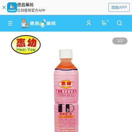
德昌藥局
開啟APP
立刻使用官方APP
0
1
/
2