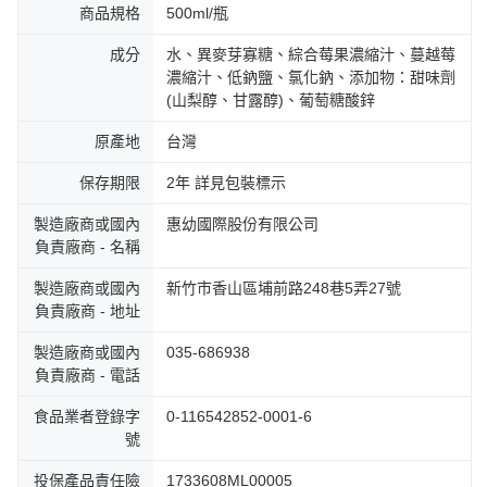
時審查核予不同之上限額度；若仍有額度不足之情形，本公司將視審查結果
商品規格
500ml/瓶
請求用戶進行身份認證。
５．嚴禁一人註冊多個帳號或使用他人資訊註冊。若發現惡意使用之情形，
成分
水、異麥芽寡糖、綜合莓果濃縮汁、蔓越莓
恩沛科技股份有限公司將有權停止該用戶之使用額度並採取法律行動。
濃縮汁、低鈉鹽、氯化鈉、添加物：甜味劑
(山梨醇、甘露醇)、葡萄糖酸鋅
原產地
台灣
保存期限
2年 詳見包裝標示
製造廠商或國內
惠幼國際股份有限公司
負責廠商 - 名稱
製造廠商或國內
新竹市香山區埔前路248巷5弄27號
負責廠商 - 地址
製造廠商或國內
035-686938
負責廠商 - 電話
食品業者登錄字
0-116542852-0001-6
號
投保產品責任險
1733608ML00005