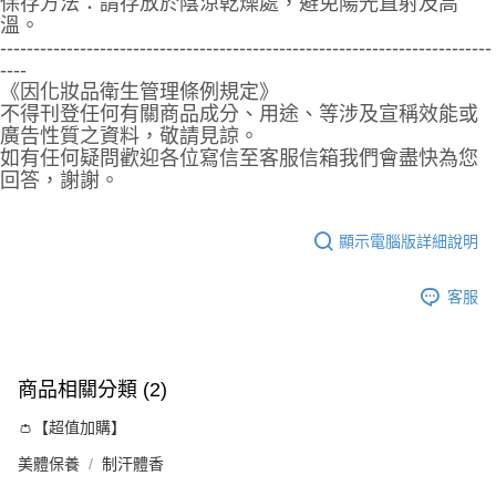
保存方法：請存放於陰涼乾燥處，避免陽光直射及高
便利好安心！
溫。
１．簡單：不需註冊會員、不需綁卡、不需儲值。
全家取貨付款
--------------------------------------------------------------------------
２．便利：只要手機號碼，簡訊認證，即可結帳。
每筆NT$60，滿NT$799(含以上)免運費
----
３．安心：先確認商品／服務後，再付款。
《因化妝品衛生管理條例規定》
7-11取貨付款
【「AFTEE先享後付」結帳流程】
不得刊登任何有關商品成分、用途、等涉及宣稱效能或
１．於結帳方式選擇「AFTEE先享後付」後，將跳轉至「AFTEE先享後付」
廣告性質之資料，敬請見諒。
每筆NT$60，滿NT$799(含以上)免運費
結帳頁面，進行簡訊認證並確認金額後，即可完成結帳。
如有任何疑問歡迎各位寫信至客服信箱我們會盡快為您
２．訂單成立數日內，您將收到繳費通知簡訊。
7-11取貨(快速到店)
回答，謝謝。
３．收到繳費通知簡訊後14天內，點擊此簡訊中的連結，可透過四大超商／
每筆NT$95，滿NT$799(含以上)免運費
ATM／網路銀行／等多元方式進行付款，方視為交易完成。
※ 請注意：結帳手續完成當下不需立刻繳費，但若您需要取消訂單，請聯絡
顯示電腦版詳細說明
宅配
購買商品的店家。未經商家同意取消之訂單仍視為有效，需透過AFTEE先享
後付繳納相關費用。
每筆NT$150
※ 交易是否成功請以「AFTEE先享後付 」之結帳頁面顯示為準，若有關於
客服
是否繳費成功／繳費後需取消欲退款等相關疑問，請聯繫「AFTEE先享後付
滿額免運宅配
客戶支援中心」
https://netprotections.freshdesk.com/support/home
每筆NT$100，滿NT$799(含以上)免運費
【注意事項】
商品相關分類 (2)
１．透過由恩沛科技股份有限公司提供之「AFTEE先享後付」服務完成之交
付款後門市自取
易，需依本服務之必要範圍內提供個人資料，並將交易相關給付款項請求債
每筆NT$50，滿NT$299(含以上)免運費
👛【超值加購】
權轉讓予恩沛科技股份有限公司。
２．關於個人資料處理事宜，請瀏覽以下網址：
美體保養
制汗體香
https://aftee.tw/terms/#terms3
３．未成年的使用者請事先徵得法定代理人或監護人之同意方可使用