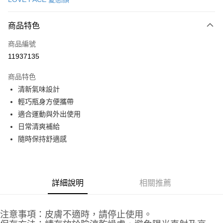
信用卡分期付款
3 期 0 利率 每期
NT$99
21家銀行
商品特色
6 期 0 利率 每期
NT$49
21家銀行
合作金庫商業銀行
第一商業銀行
商品編號
華南商業銀行
彰化商業銀行
合作金庫商業銀行
第一商業銀行
11937135
超商取貨付款
上海商業儲蓄銀行
台北富邦商業銀行
華南商業銀行
彰化商業銀行
國泰世華商業銀行
兆豐國際商業銀行
LINE Pay
上海商業儲蓄銀行
台北富邦商業銀行
商品特色
臺灣中小企業銀行
台中商業銀行
國泰世華商業銀行
兆豐國際商業銀行
清新氣味設計
匯豐（台灣）商業銀行
華泰商業銀行
Apple Pay
臺灣中小企業銀行
台中商業銀行
輕巧瓶身方便攜帶
聯邦商業銀行
遠東國際商業銀行
匯豐（台灣）商業銀行
華泰商業銀行
街口支付
元大商業銀行
永豐商業銀行
適合運動與外出使用
聯邦商業銀行
遠東國際商業銀行
玉山商業銀行
星展（台灣）商業銀行
日常清爽補給
元大商業銀行
永豐商業銀行
悠遊付
台新國際商業銀行
中國信託商業銀行
玉山商業銀行
星展（台灣）商業銀行
隨時保持舒適感
台灣樂天信用卡公司
台新國際商業銀行
中國信託商業銀行
Google Pay
台灣樂天信用卡公司
全盈+PAY
詳細說明
相關推薦
AFTEE先享後付
相關說明
【關於「AFTEE先享後付」】
注意事項：皮膚不適時，請停止使用。
AFTEE先享後付是「在收到商品之後才付款」的支付方式。 讓您購物簡單
運送方式