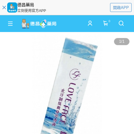
德昌藥局
開啟APP
立刻使用官方APP
0
1
/
1