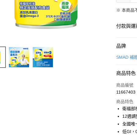
※ 本商品
付款與運
付款方式
品牌
信用卡一
SMAD 補
LINE Pay
商品特色
Apple Pay
商品編號
街口支付
11667403
商品特色
悠遊付
衛福部
Google Pa
12週
全國唯
全盈+PAY
低GI
AFTEE先