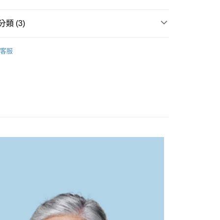
FTEE先享後付」】
類 (3)
先享後付是「在收到商品之後才付款」的支付方式。 讓您購物簡單
心！
品
病期調養
：不需註冊會員、不需綁卡、不需儲值。
客服
：只要手機號碼，簡訊認證，即可結帳。
成人奶水
：先確認商品／服務後，再付款。
50
報報】週週上新
3/30~4/3 新品
EE先享後付」結帳流程】
市自取
方式選擇「AFTEE先享後付」後，將跳轉至「AFTEE先享後
頁面，進行簡訊認證並確認金額後，即可完成結帳。
0，滿NT$299(含以上)免運費
成立數日內，您將收到繳費通知簡訊。
費通知簡訊後14天內，點擊此簡訊中的連結，可透過四大超商
網路銀行／等多元方式進行付款，方視為交易完成。
：結帳手續完成當下不需立刻繳費，但若您需要取消訂單，請聯
的店家。未經商家同意取消之訂單仍視為有效，需透過AFTEE
繳納相關費用。
否成功請以「AFTEE先享後付 」之結帳頁面顯示為準，若有關於
功／繳費後需取消欲退款等相關疑問，請聯繫「AFTEE先享後
援中心」
https://netprotections.freshdesk.com/support/home
項】
恩沛科技股份有限公司提供之「AFTEE先享後付」服務完成之
依本服務之必要範圍內提供個人資料，並將交易相關給付款項請