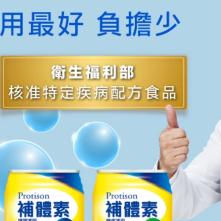
求債權轉
２．關於
https://aft
３．未成
「AFTE
任。
４．使用「
即時審查
結果請求
５．嚴禁
形，恩沛
動。