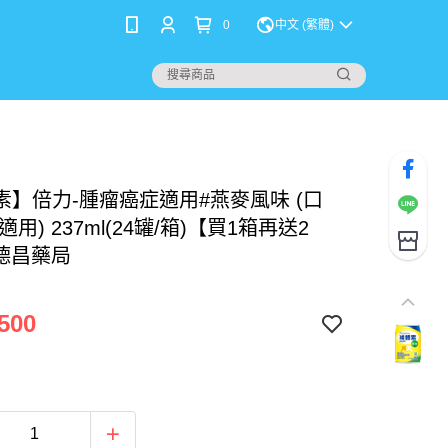
0
中文 (繁體)
素】倍力-腫瘤癌症適用#燕麥風味 (口
適用) 237ml(24罐/箱)【買1箱再送2
 德昌藥局
500