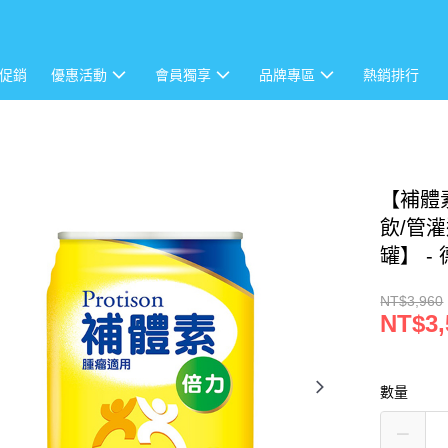
促銷
優惠活動
會員獨享
品牌專區
熱銷排行
【補體
飲/管灌
罐】 -
NT$3,960
NT$3,
數量