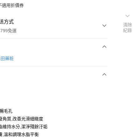
不適用折價券
送方式
清除
紀錄
799免運
次付款
 森田藥粧
期付款
0 利率 每期
NT$56
21家銀行
0 利率 每期
NT$28
21家銀行
庫商業銀行
第一商業銀行
業銀行
彰化商業銀行
庫商業銀行
第一商業銀行
付款
業儲蓄銀行
台北富邦商業銀行
業銀行
彰化商業銀行
華商業銀行
兆豐國際商業銀行
 暢毛孔
業儲蓄銀行
台北富邦商業銀行
小企業銀行
台中商業銀行
廢角質,改善光滑細緻度
華商業銀行
兆豐國際商業銀行
台灣）商業銀行
華泰商業銀行
小企業銀行
台中商業銀行
脂維持水分,潔淨殘餘汙垢
業銀行
遠東國際商業銀行
台灣）商業銀行
華泰商業銀行
膚,溫和調理水脂平衡
業銀行
永豐商業銀行
業銀行
遠東國際商業銀行