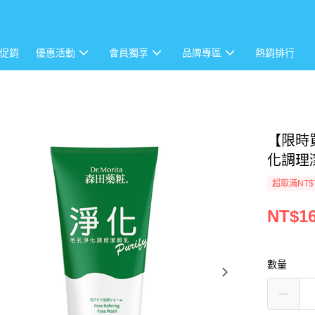
促銷
優惠活動
會員獨享
品牌專區
熱銷排行
【限時買
化調理潔
超取滿NT$
NT$1
數量