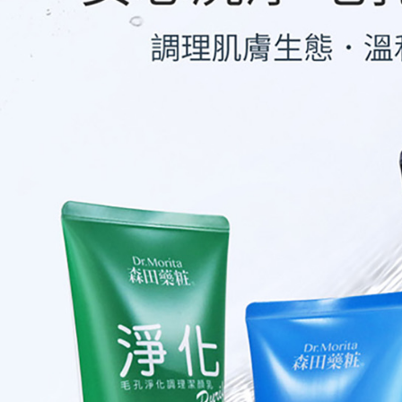
宅配
※ 交易是
每筆NT$1
是否繳費成
付客戶支
滿額免運
【注意事
每筆NT$1
１．透過由
交易，需
付款後門
求債權轉
每筆NT$5
２．關於
https://aft
３．未成
「AFTE
任。
４．使用「
即時審查
結果請求
５．嚴禁
形，恩沛
動。