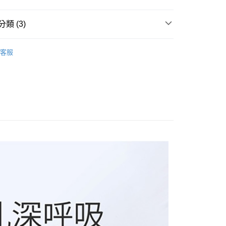
業銀行
星展（台灣）商業銀行
業銀行
永豐商業銀行
際商業銀行
中國信託商業銀行
業銀行
星展（台灣）商業銀行
類 (3)
天信用卡公司
際商業銀行
中國信託商業銀行
y
天信用卡公司
臉部清潔
客服
1】
享後付
報報】週週上新
3/23~3/27 新品
FTEE先享後付」】
先享後付是「在收到商品之後才付款」的支付方式。 讓您購物簡單
心！
：不需註冊會員、不需綁卡、不需儲值。
：只要手機號碼，簡訊認證，即可結帳。
付款
：先確認商品／服務後，再付款。
0，滿NT$799(含以上)免運費
EE先享後付」結帳流程】
付款
方式選擇「AFTEE先享後付」後，將跳轉至「AFTEE先享後
頁面，進行簡訊認證並確認金額後，即可完成結帳。
0，滿NT$799(含以上)免運費
成立數日內，您將收到繳費通知簡訊。
費通知簡訊後14天內，點擊此簡訊中的連結，可透過四大超商
(快速到店)
網路銀行／等多元方式進行付款，方視為交易完成。
5，滿NT$799(含以上)免運費
：結帳手續完成當下不需立刻繳費，但若您需要取消訂單，請聯
的店家。未經商家同意取消之訂單仍視為有效，需透過AFTEE
繳納相關費用。