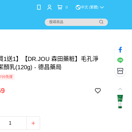
0
中文 (繁體)
1送1】【DR.JOU 森田藥粧】毛孔淨
顏乳(120g) - 德昌藥局
799免運
69