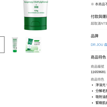
※ 本商品
付款與運
超取滿NT$
付款方式
品牌
信用卡一
DR.JOU
信用卡分
商品特色
3 期 
商品編號
6 期 
合作金
11659681
華南商
合作金
超商取貨
上海商
商品特色
華南商
國泰世
淨油光
LINE Pay
上海商
臺灣中
分解老
國泰世
匯豐（
Apple Pay
臺灣中
吸附油
聯邦商
匯豐（
緊緻肌
街口支付
元大商
聯邦商