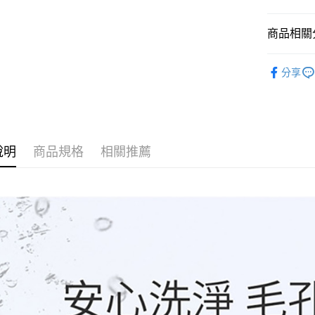
玉山商
元大商
悠遊付
台新國
玉山商
商品相關分
台灣樂
台新國
Google Pa
台灣樂
臉部保養
全盈+PAY
分享
👆【買1送
AFTEE先
📣【新品
相關說明
【關於「A
AFTEE
便利好安
說明
商品規格
相關推薦
運送方式
１．簡單
２．便利
全家取貨
３．安心
每筆NT$6
【「AFT
7-11取貨
１．於結帳
付」結帳
每筆NT$6
２．訂單
３．收到繳
7-11取貨
／ATM／
每筆NT$9
※ 請注意
絡購買商品
先享後付