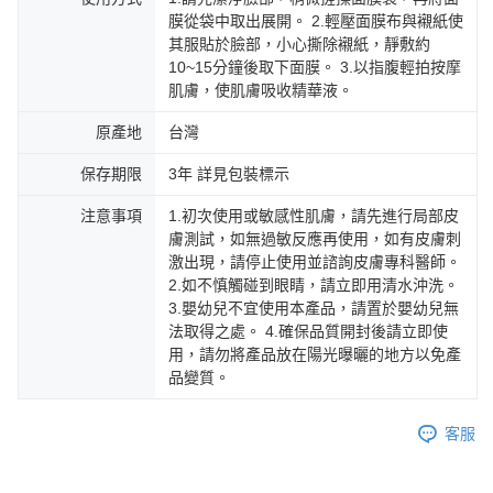
膜從袋中取出展開。 2.輕壓面膜布與襯紙使
其服貼於臉部，小心撕除襯紙，靜敷約
10~15分鐘後取下面膜。 3.以指腹輕拍按摩
肌膚，使肌膚吸收精華液。
原產地
台灣
保存期限
3年 詳見包裝標示
注意事項
1.初次使用或敏感性肌膚，請先進行局部皮
膚測試，如無過敏反應再使用，如有皮膚刺
激出現，請停止使用並諮詢皮膚專科醫師。
2.如不慎觸碰到眼睛，請立即用清水沖洗。
3.嬰幼兒不宜使用本產品，請置於嬰幼兒無
法取得之處。 4.確保品質開封後請立即使
用，請勿將產品放在陽光曝曬的地方以免產
品變質。
客服