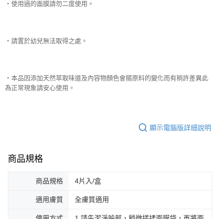
‧使用過的面膜請勿二度使用。
‧請置於幼兒無法取得之處。
‧本品因添加天然萃取味道及內容物顏色會隨原料的變化而有稍許差異此
為正常現象請安心使用。
顯示電腦版詳細說明
商品規格
商品規格
4片入/盒
適用膚質
全膚質適用
使用方式
1.請先潔淨臉部，稍微搓揉面膜袋，再將面