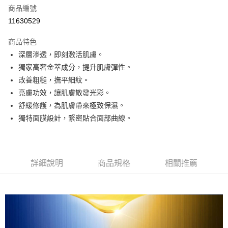
6 期 0 利率 每期
NT$39
21家銀行
合作金庫商業銀行
第一商業銀行
商品編號
華南商業銀行
彰化商業銀行
合作金庫商業銀行
第一商業銀行
11630529
超商取貨付款
上海商業儲蓄銀行
台北富邦商業銀行
華南商業銀行
彰化商業銀行
國泰世華商業銀行
兆豐國際商業銀行
LINE Pay
上海商業儲蓄銀行
台北富邦商業銀行
商品特色
臺灣中小企業銀行
台中商業銀行
國泰世華商業銀行
兆豐國際商業銀行
深層滲透，即刻激活肌膚。
匯豐（台灣）商業銀行
華泰商業銀行
Apple Pay
臺灣中小企業銀行
台中商業銀行
獨家高奢金萃成分，提升肌膚彈性。
聯邦商業銀行
遠東國際商業銀行
匯豐（台灣）商業銀行
華泰商業銀行
街口支付
元大商業銀行
永豐商業銀行
改善粗糙，撫平細紋。
聯邦商業銀行
遠東國際商業銀行
玉山商業銀行
星展（台灣）商業銀行
亮膚功效，讓肌膚散發光彩。
元大商業銀行
永豐商業銀行
悠遊付
台新國際商業銀行
中國信託商業銀行
玉山商業銀行
星展（台灣）商業銀行
舒緩修護，為肌膚帶來極致保濕。
台灣樂天信用卡公司
台新國際商業銀行
中國信託商業銀行
Google Pay
獨特面膜設計，緊密貼合面部曲線。
台灣樂天信用卡公司
全盈+PAY
AFTEE先享後付
詳細說明
商品規格
相關推薦
相關說明
【關於「AFTEE先享後付」】
AFTEE先享後付是「在收到商品之後才付款」的支付方式。 讓您購物簡單
運送方式
便利好安心！
１．簡單：不需註冊會員、不需綁卡、不需儲值。
全家取貨付款
２．便利：只要手機號碼，簡訊認證，即可結帳。
每筆NT$60，滿NT$799(含以上)免運費
３．安心：先確認商品／服務後，再付款。