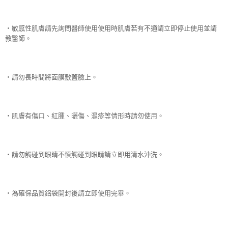
‧敏感性肌膚請先詢問醫師使用使用時肌膚若有不適請立即停止使用並請
教醫師。
‧請勿長時間將面膜敷蓋臉上。
‧肌膚有傷口、紅腫、曬傷、濕疹等情形時請勿使用。
‧請勿觸碰到眼睛不慎觸碰到眼睛請立即用清水沖洗。
‧為確保品質鋁袋開封後請立即使用完畢。