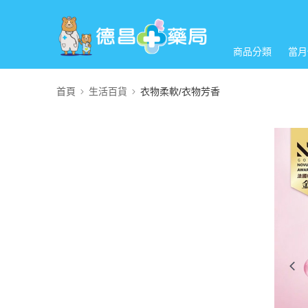
商品分類
當月
首頁
生活百貨
衣物柔軟/衣物芳香