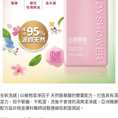
全新洗感 | 以植物潔淨因子 天然胺基酸的雙重配方，打造具有清
潔力、但不緊繃、不乾澀、洗後不會滑的清爽潔淨感，亞洲親膚
配方設計經皮膚科醫師試驗通過低刺激測試。