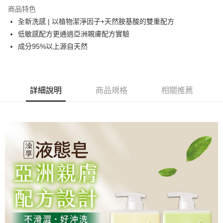
商品特色
6 期 0 利率 每期
NT$33
21家銀行
合作金庫商業銀行
第一商業銀行
全新洗感 | 以植物潔淨因子+天然胺基酸的雙重配方
華南商業銀行
彰化商業銀行
合作金庫商業銀行
第一商業銀行
超商取貨付款
低敏感配方更通過亞洲親膚配方實驗
上海商業儲蓄銀行
台北富邦商業銀行
華南商業銀行
彰化商業銀行
國泰世華商業銀行
兆豐國際商業銀行
成分95%以上源自天然
LINE Pay
上海商業儲蓄銀行
台北富邦商業銀行
臺灣中小企業銀行
台中商業銀行
國泰世華商業銀行
兆豐國際商業銀行
匯豐（台灣）商業銀行
華泰商業銀行
Apple Pay
臺灣中小企業銀行
台中商業銀行
聯邦商業銀行
遠東國際商業銀行
匯豐（台灣）商業銀行
華泰商業銀行
街口支付
元大商業銀行
永豐商業銀行
詳細說明
商品規格
相關推薦
聯邦商業銀行
遠東國際商業銀行
玉山商業銀行
星展（台灣）商業銀行
元大商業銀行
永豐商業銀行
悠遊付
台新國際商業銀行
中國信託商業銀行
玉山商業銀行
星展（台灣）商業銀行
台灣樂天信用卡公司
台新國際商業銀行
中國信託商業銀行
Google Pay
台灣樂天信用卡公司
全盈+PAY
AFTEE先享後付
相關說明
【關於「AFTEE先享後付」】
AFTEE先享後付是「在收到商品之後才付款」的支付方式。 讓您購物簡單
運送方式
便利好安心！
１．簡單：不需註冊會員、不需綁卡、不需儲值。
全家取貨付款
２．便利：只要手機號碼，簡訊認證，即可結帳。