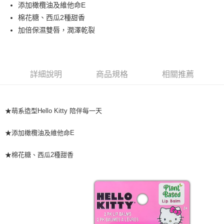
添加橄欖油及維他命E
華南商業銀行
彰化商業銀行
合作金庫商業銀行
第一商業銀行
超商取貨付款
棉花糖、西瓜2種甜香
上海商業儲蓄銀行
台北富邦商業銀行
華南商業銀行
彰化商業銀行
國泰世華商業銀行
兆豐國際商業銀行
加倍保濕雙唇，潤澤乾裂
LINE Pay
上海商業儲蓄銀行
台北富邦商業銀行
臺灣中小企業銀行
台中商業銀行
國泰世華商業銀行
兆豐國際商業銀行
匯豐（台灣）商業銀行
華泰商業銀行
Apple Pay
臺灣中小企業銀行
台中商業銀行
聯邦商業銀行
遠東國際商業銀行
匯豐（台灣）商業銀行
華泰商業銀行
街口支付
元大商業銀行
永豐商業銀行
詳細說明
商品規格
相關推薦
聯邦商業銀行
遠東國際商業銀行
玉山商業銀行
星展（台灣）商業銀行
元大商業銀行
永豐商業銀行
悠遊付
台新國際商業銀行
中國信託商業銀行
玉山商業銀行
星展（台灣）商業銀行
台灣樂天信用卡公司
台新國際商業銀行
中國信託商業銀行
Google Pay
★萌系造型Hello Kitty 陪伴每一天
台灣樂天信用卡公司
全盈+PAY
★添加橄欖油及維他命E
AFTEE先享後付
★棉花糖、西瓜2種甜香
相關說明
【關於「AFTEE先享後付」】
AFTEE先享後付是「在收到商品之後才付款」的支付方式。 讓您購物簡單
運送方式
便利好安心！
１．簡單：不需註冊會員、不需綁卡、不需儲值。
全家取貨付款
２．便利：只要手機號碼，簡訊認證，即可結帳。
每筆NT$60，滿NT$799(含以上)免運費
３．安心：先確認商品／服務後，再付款。