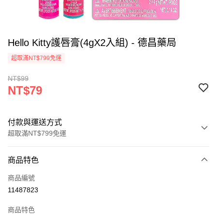
Hello Kitty護唇膏(4gX2入組) - 德昌藥局
超取滿NT$799免運
NT$99
NT$79
付款與運送方式
超取滿NT$799免運
付款方式
商品特色
信用卡一次付款
商品編號
信用卡分期付款
11487823
3 期 0 利率 每期
NT$26
21家銀行
商品特色
6 期 0 利率 每期
NT$13
21家銀行
合作金庫商業銀行
第一商業銀行