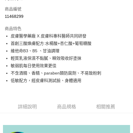
6 期 0 利率 每期
NT$124
21家銀行
合作金庫商業銀行
第一商業銀行
商品編號
華南商業銀行
彰化商業銀行
合作金庫商業銀行
第一商業銀行
11468299
超商取貨付款
上海商業儲蓄銀行
台北富邦商業銀行
華南商業銀行
彰化商業銀行
國泰世華商業銀行
兆豐國際商業銀行
LINE Pay
上海商業儲蓄銀行
台北富邦商業銀行
商品特色
臺灣中小企業銀行
台中商業銀行
國泰世華商業銀行
兆豐國際商業銀行
皮膚醫學藥廠 X 皮膚科專科醫師共同研發
匯豐（台灣）商業銀行
華泰商業銀行
Apple Pay
臺灣中小企業銀行
台中商業銀行
首創三酸煥膚配方:水楊酸+杏仁酸+葡萄糖酸
聯邦商業銀行
遠東國際商業銀行
匯豐（台灣）商業銀行
華泰商業銀行
街口支付
元大商業銀行
永豐商業銀行
維他命B3、B5 、甘油調理
聯邦商業銀行
遠東國際商業銀行
玉山商業銀行
星展（台灣）商業銀行
輕質乳液保濕不黏膩、瞬效吸收好塗抹
元大商業銀行
永豐商業銀行
悠遊付
台新國際商業銀行
中國信託商業銀行
玉山商業銀行
星展（台灣）商業銀行
敏弱肌每日使用效果更佳
台灣樂天信用卡公司
台新國際商業銀行
中國信託商業銀行
Google Pay
不含酒精、香精、paraben類防腐劑、不易致粉刺
台灣樂天信用卡公司
低敏配方，經皮膚科測試臉、身體適用
全盈+PAY
AFTEE先享後付
相關說明
詳細說明
商品規格
相關推薦
【關於「AFTEE先享後付」】
AFTEE先享後付是「在收到商品之後才付款」的支付方式。 讓您購物簡單
運送方式
便利好安心！
１．簡單：不需註冊會員、不需綁卡、不需儲值。
全家取貨付款
２．便利：只要手機號碼，簡訊認證，即可結帳。