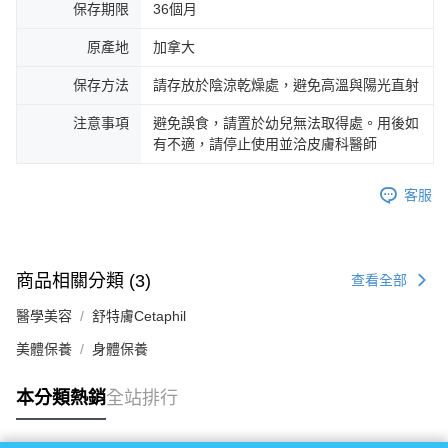
保存期限
36個月
原產地
加拿大
保存方法
請存放於陰涼乾燥處，避免高溫與陽光直射
注意事項
避免誤食，請置於幼兒無法取得處。用後如
有不適，請停止使用並洽皮膚科醫師
客服
商品相關分類 (3)
查看全部
醫學美容
舒特膚Cetaphil
美體保養
身體保養
本分類熱銷
全站排行