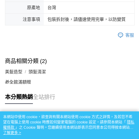
原產地
台灣
注意事項
包裝拆封後，請儘速使用完畢，以防變質
客服
商品相關分類 (2)
美髮造型
頭髮清潔
🎁全館滿額贈
本分類熱銷
全站排行
本網站中使用 cookie，欲查詢有關本網站使用 cookie 方式之詳情，及若您不希
熱門標籤
望在電腦上使用 cookie 時應如何變更電腦的 cookie 設定，請參閱本網站「
隱私
權條款
」之 Cookie 聲明。您繼續使用本網站即表示您同意本公司得按本網站使
用條款之 Cookie 聲明使用 cookie。
了解更多 >