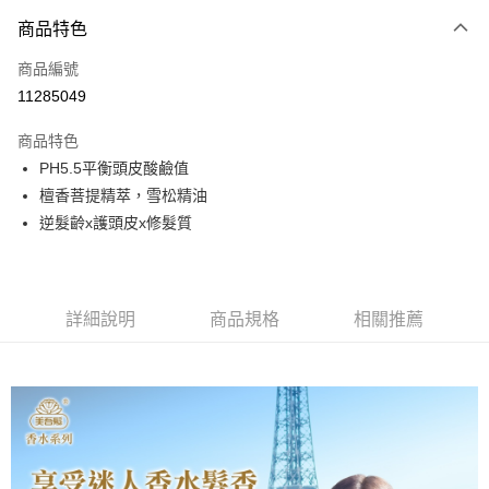
3 期 0 利率 每期
NT$49
21家銀行
商品特色
6 期 0 利率 每期
NT$24
21家銀行
合作金庫商業銀行
第一商業銀行
商品編號
華南商業銀行
彰化商業銀行
合作金庫商業銀行
第一商業銀行
11285049
超商取貨付款
上海商業儲蓄銀行
台北富邦商業銀行
華南商業銀行
彰化商業銀行
國泰世華商業銀行
兆豐國際商業銀行
LINE Pay
上海商業儲蓄銀行
台北富邦商業銀行
商品特色
臺灣中小企業銀行
台中商業銀行
國泰世華商業銀行
兆豐國際商業銀行
PH5.5平衡頭皮酸鹼值
匯豐（台灣）商業銀行
華泰商業銀行
Apple Pay
臺灣中小企業銀行
台中商業銀行
檀香菩提精萃，雪松精油
聯邦商業銀行
遠東國際商業銀行
匯豐（台灣）商業銀行
華泰商業銀行
街口支付
元大商業銀行
永豐商業銀行
逆髮齡x護頭皮x修髮質
聯邦商業銀行
遠東國際商業銀行
玉山商業銀行
星展（台灣）商業銀行
元大商業銀行
永豐商業銀行
悠遊付
台新國際商業銀行
中國信託商業銀行
玉山商業銀行
星展（台灣）商業銀行
台灣樂天信用卡公司
台新國際商業銀行
中國信託商業銀行
Google Pay
詳細說明
商品規格
相關推薦
台灣樂天信用卡公司
全盈+PAY
AFTEE先享後付
相關說明
【關於「AFTEE先享後付」】
AFTEE先享後付是「在收到商品之後才付款」的支付方式。 讓您購物簡單
運送方式
便利好安心！