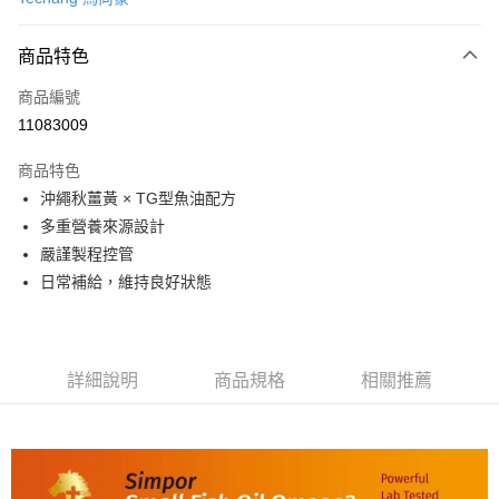
信用卡分期付款
3 期 0 利率 每期
NT$533
21家銀行
商品特色
6 期 0 利率 每期
NT$266
21家銀行
合作金庫商業銀行
第一商業銀行
商品編號
華南商業銀行
彰化商業銀行
合作金庫商業銀行
第一商業銀行
11083009
超商取貨付款
上海商業儲蓄銀行
台北富邦商業銀行
華南商業銀行
彰化商業銀行
國泰世華商業銀行
兆豐國際商業銀行
LINE Pay
上海商業儲蓄銀行
台北富邦商業銀行
商品特色
臺灣中小企業銀行
台中商業銀行
國泰世華商業銀行
兆豐國際商業銀行
沖繩秋薑黃 × TG型魚油配方
匯豐（台灣）商業銀行
華泰商業銀行
Apple Pay
臺灣中小企業銀行
台中商業銀行
多重營養來源設計
聯邦商業銀行
遠東國際商業銀行
匯豐（台灣）商業銀行
華泰商業銀行
街口支付
元大商業銀行
永豐商業銀行
嚴謹製程控管
聯邦商業銀行
遠東國際商業銀行
玉山商業銀行
星展（台灣）商業銀行
日常補給，維持良好狀態
元大商業銀行
永豐商業銀行
悠遊付
台新國際商業銀行
中國信託商業銀行
玉山商業銀行
星展（台灣）商業銀行
台灣樂天信用卡公司
台新國際商業銀行
中國信託商業銀行
Google Pay
台灣樂天信用卡公司
全盈+PAY
詳細說明
商品規格
相關推薦
AFTEE先享後付
相關說明
【關於「AFTEE先享後付」】
AFTEE先享後付是「在收到商品之後才付款」的支付方式。 讓您購物簡單
運送方式