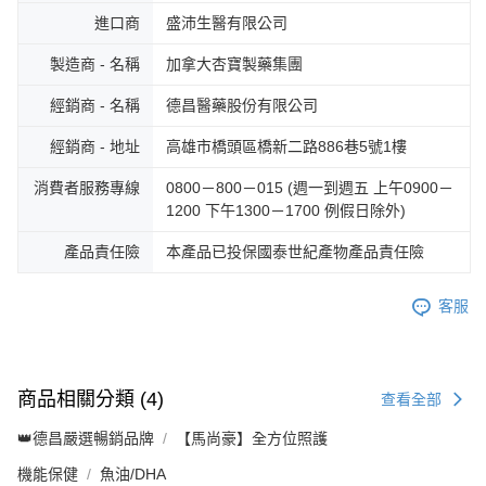
進口商
盛沛生醫有限公司
製造商 - 名稱
加拿大杏寶製藥集團
經銷商 - 名稱
德昌醫藥股份有限公司
經銷商 - 地址
高雄市橋頭區橋新二路886巷5號1樓
消費者服務專線
0800－800－015 (週一到週五 上午0900－
1200 下午1300－1700 例假日除外)
產品責任險
本產品已投保國泰世紀產物產品責任險
客服
商品相關分類 (4)
查看全部
👑德昌嚴選暢銷品牌
【馬尚豪】全方位照護
機能保健
魚油/DHA