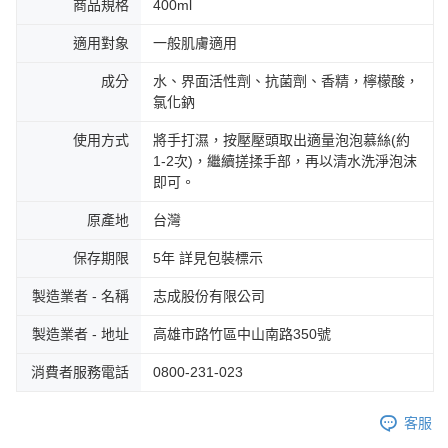
商品規格
400ml
適用對象
一般肌膚適用
成分
水、界面活性劑、抗菌劑、香精，檸檬酸，
氯化鈉
使用方式
將手打濕，按壓壓頭取出適量泡泡慕絲(約
1-2次)，繼續搓揉手部，再以清水洗淨泡沫
即可。
原產地
台灣
保存期限
5年 詳見包裝標示
製造業者 - 名稱
志成股份有限公司
製造業者 - 地址
高雄市路竹區中山南路350號
消費者服務電話
0800-231-023
客服