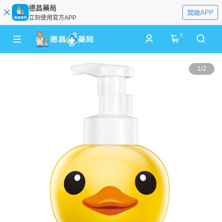
德昌藥局
開啟APP
立刻使用官方APP
0
1
/
2