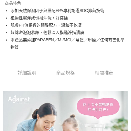
商品特色
Apple Pay
添加天然保濕因子與搭配EPA專利認證SDC抑菌技術
植物性潔淨成份易沖洗，好搓揉
街口支付
肌膚PH值相近的弱酸配方，溫和不乾澀
悠遊付
超綿密泡泡慕絲，輕鬆深入指縫淨指滑膚
本產品無添加PARABEN／MI/MCI／皂鹼／甲醛／任何有害化學
Google Pay
物質
全盈+PAY
AFTEE先享後付
相關說明
詳細說明
商品規格
相關推薦
【關於「AFTEE先享後付」】
AFTEE先享後付是「在收到商品之後才付款」的支付方式。 讓您購物簡單
運送方式
便利好安心！
１．簡單：不需註冊會員、不需綁卡、不需儲值。
全家取貨付款
２．便利：只要手機號碼，簡訊認證，即可結帳。
每筆NT$60，滿NT$799(含以上)免運費
３．安心：先確認商品／服務後，再付款。
7-11取貨付款
【「AFTEE先享後付」結帳流程】
１．於結帳方式選擇「AFTEE先享後付」後，將跳轉至「AFTEE先享後付」
每筆NT$60，滿NT$799(含以上)免運費
結帳頁面，進行簡訊認證並確認金額後，即可完成結帳。
２．訂單成立數日內，您將收到繳費通知簡訊。