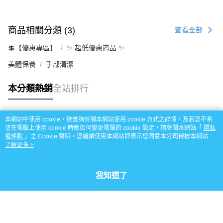
商品相關分類 (3)
查看全部
💲【優惠專區】
✨ 超低優惠商品 ✨
美體保養
手部清潔
本分類熱銷
全站排行
本網站中使用 cookie，欲查詢有關本網站使用 cookie 方式之詳情，及若您不希
熱門標籤
望在電腦上使用 cookie 時應如何變更電腦的 cookie 設定，請參閱本網站「
隱私
權條款
」之 Cookie 聲明。您繼續使用本網站即表示您同意本公司得按本網站使
用條款之 Cookie 聲明使用 cookie。
了解更多 >
我知道了