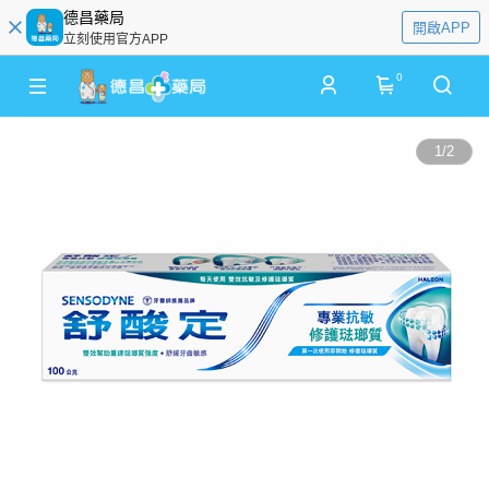
德昌藥局
開啟APP
立刻使用官方APP
0
1
/
2