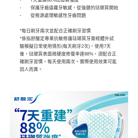
-
7
天重建
88%
琺瑯質強度
*
１．簡單：不需註冊會員、不需綁卡、不需儲值。
全家取貨付款
２．便利：只要手機號碼，簡訊認證，即可結帳。
-
保護牙齒遠離牙敏感，從強健的琺瑯質開始
每筆NT$60，滿NT$799(含以上)免運費
３．安心：先確認商品／服務後，再付款。
-
從根源處理敏感性牙齒問題
7-11取貨付款
【「AFTEE先享後付」結帳流程】
１．於結帳方式選擇「AFTEE先享後付」後，將跳轉至「AFTEE先享後付」
每筆NT$60，滿NT$799(含以上)免運費
*
每日刷牙兩次並配合正確刷牙習慣
結帳頁面，進行簡訊認證並確認金額後，即可完成結帳。
*
係指舒酸定專業抗敏修護琺瑯質牙膏經體外試
２．訂單成立數日內，您將收到繳費通知簡訊。
7-11取貨(快速到店)
３．收到繳費通知簡訊後14天內，點擊此簡訊中的連結，可透過四大超商／
驗模擬日常使用情形
(
每天刷牙
2
次
)
，使用
7
天
每筆NT$95，滿NT$799(含以上)免運費
ATM／網路銀行／等多元方式進行付款，方視為交易完成。
後，琺瑯質表面微硬度修復率達
88%
，須配合正
※ 請注意：結帳手續完成當下不需立刻繳費，但若您需要取消訂單，請聯絡
宅配
購買商品的店家。未經商家同意取消之訂單仍視為有效，需透過AFTEE先享
確刷牙習慣，每天使用兩次。實際使用效果可能
後付繳納相關費用。
因人而異。
每筆NT$150
※ 交易是否成功請以「AFTEE先享後付 」之結帳頁面顯示為準，若有關於
是否繳費成功／繳費後需取消欲退款等相關疑問，請聯繫「AFTEE先享後付
滿額免運宅配
客戶支援中心」
https://netprotections.freshdesk.com/support/home
每筆NT$100，滿NT$799(含以上)免運費
【注意事項】
１．透過由恩沛科技股份有限公司提供之「AFTEE先享後付」服務完成之交
付款後門市自取
易，需依本服務之必要範圍內提供個人資料，並將交易相關給付款項請求債
每筆NT$50，滿NT$299(含以上)免運費
權轉讓予恩沛科技股份有限公司。
２．關於個人資料處理事宜，請瀏覽以下網址：
https://aftee.tw/terms/#terms3
３．未成年的使用者請事先徵得法定代理人或監護人之同意方可使用
「AFTEE先享後付」，若未經同意申辦者引起之損失，本公司不負相關責