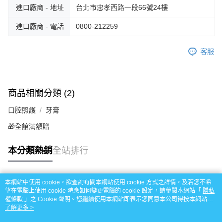
進口廠商 - 地址
台北市忠孝西路⼀段66號24樓
進口廠商 - 電話
0800-212259
客服
商品相關分類 (2)
口腔照護
牙膏
🎁全館滿額贈
本分類熱銷
全站排行
本網站中使用 cookie，欲查詢有關本網站使用 cookie 方式之詳情，及若您不希
熱門標籤
望在電腦上使用 cookie 時應如何變更電腦的 cookie 設定，請參閱本網站「
隱私
權條款
」之 Cookie 聲明。您繼續使用本網站即表示您同意本公司得按本網站使
用條款之 Cookie 聲明使用 cookie。
了解更多 >