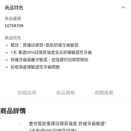
3 期 0 利率 每期
NT$57
21家銀行
商品特色
6 期 0 利率 每期
NT$28
21家銀行
合作金庫商業銀行
第一商業銀行
商品編號
華南商業銀行
彰化商業銀行
合作金庫商業銀行
第一商業銀行
10758709
超商取貨付款
上海商業儲蓄銀行
台北富邦商業銀行
華南商業銀行
彰化商業銀行
國泰世華商業銀行
兆豐國際商業銀行
LINE Pay
上海商業儲蓄銀行
台北富邦商業銀行
商品特色
臺灣中小企業銀行
台中商業銀行
國泰世華商業銀行
兆豐國際商業銀行
雙效：修護琺瑯質+幫助舒緩牙齒敏感
匯豐（台灣）商業銀行
華泰商業銀行
Apple Pay
臺灣中小企業銀行
台中商業銀行
7天 重建88%琺瑯質強度並且舒緩敏感性牙齒
聯邦商業銀行
遠東國際商業銀行
匯豐（台灣）商業銀行
華泰商業銀行
街口支付
元大商業銀行
永豐商業銀行
保護牙齒遠離牙敏感，從強健的琺瑯質開始
聯邦商業銀行
遠東國際商業銀行
玉山商業銀行
星展（台灣）商業銀行
從根源處理敏感性牙齒問題
元大商業銀行
永豐商業銀行
悠遊付
台新國際商業銀行
中國信託商業銀行
玉山商業銀行
星展（台灣）商業銀行
台灣樂天信用卡公司
台新國際商業銀行
中國信託商業銀行
Google Pay
台灣樂天信用卡公司
全盈+PAY
詳細說明
商品規格
相關推薦
AFTEE先享後付
相關說明
商品詳情
【關於「AFTEE先享後付」】
AFTEE先享後付是「在收到商品之後才付款」的支付方式。 讓您購物簡單
運送方式
-
雙效幫助重建琺瑯質強度
舒緩牙齒敏感
*
便利好安心！