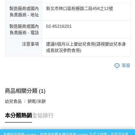
５．嚴禁一人註冊多個帳號或使用他人資訊註冊。若發現惡意使用之情形，
製造廠商或國內
新北市林口區粉療路二段458之12號
恩沛科技股份有限公司將有權停止該用戶之使用額度並採取法律行動。
負責廠商 - 地址
製造廠商或國內
02-85216201
負責廠商 - 電話
注意事項
建議6個月以上嬰幼兒食用(請視嬰幼兒本身
成長狀況參酌食用)
客服
商品相關分類 (1)
幼兒食品
餅乾/米餅
本分類熱銷
全站排行
本網站中使用 cookie，欲查詢有關本網站使用 cookie 方式之詳情，及若您不希