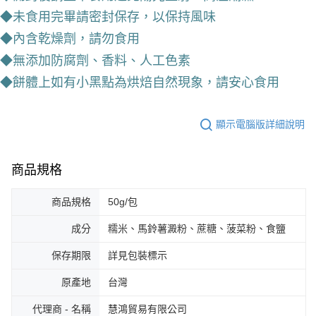
7-11取貨付款
【「AFTEE先享後付」結帳流程】
◆未食用完畢請密封保存，以保持風味
１．於結帳方式選擇「AFTEE先享後付」後，將跳轉至「AFTEE先享後付」
每筆NT$60，滿NT$799(含以上)免運費
結帳頁面，進行簡訊認證並確認金額後，即可完成結帳。
◆內含乾燥劑，請勿食用
２．訂單成立數日內，您將收到繳費通知簡訊。
7-11取貨(快速到店)
◆無添加防腐劑、香料
、
人工色素
３．收到繳費通知簡訊後14天內，點擊此簡訊中的連結，可透過四大超商／
每筆NT$95，滿NT$799(含以上)免運費
ATM／網路銀行／等多元方式進行付款，方視為交易完成。
◆餅體上如有小黑點為烘焙自然現象，請安心食用
※ 請注意：結帳手續完成當下不需立刻繳費，但若您需要取消訂單，請聯絡
宅配
購買商品的店家。未經商家同意取消之訂單仍視為有效，需透過AFTEE先享
後付繳納相關費用。
每筆NT$150
顯示電腦版詳細說明
※ 交易是否成功請以「AFTEE先享後付 」之結帳頁面顯示為準，若有關於
是否繳費成功／繳費後需取消欲退款等相關疑問，請聯繫「AFTEE先享後付
滿額免運宅配
客戶支援中心」
https://netprotections.freshdesk.com/support/home
每筆NT$100，滿NT$799(含以上)免運費
商品規格
【注意事項】
１．透過由恩沛科技股份有限公司提供之「AFTEE先享後付」服務完成之交
付款後門市自取
易，需依本服務之必要範圍內提供個人資料，並將交易相關給付款項請求債
商品規格
50g/包
每筆NT$50，滿NT$299(含以上)免運費
權轉讓予恩沛科技股份有限公司。
２．關於個人資料處理事宜，請瀏覽以下網址：
成分
糯米、馬鈴薯澱粉、蔗糖、菠菜粉、食鹽
https://aftee.tw/terms/#terms3
３．未成年的使用者請事先徵得法定代理人或監護人之同意方可使用
保存期限
詳見包裝標示
「AFTEE先享後付」，若未經同意申辦者引起之損失，本公司不負相關責
任。
原產地
台灣
４．使用「AFTEE先享後付」時，將依據個別帳號之用戶狀況，依本公司即
時審查核予不同之上限額度；若仍有額度不足之情形，本公司將視審查結果
代理商 - 名稱
慧鴻貿易有限公司
請求用戶進行身份認證。