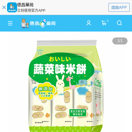
德昌藥局
開啟APP
立刻使用官方APP
0
1
/
1