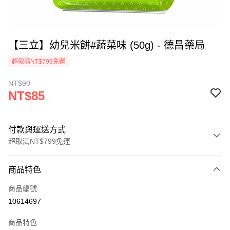
【三立】幼兒米餅#蔬菜味 (50g) - 德昌藥局
超取滿NT$799免運
NT$90
NT$85
付款與運送方式
超取滿NT$799免運
付款方式
商品特色
信用卡一次付款
商品編號
信用卡分期付款
10614697
3 期 0 利率 每期
NT$28
21家銀行
商品特色
6 期 0 利率 每期
NT$14
21家銀行
合作金庫商業銀行
第一商業銀行