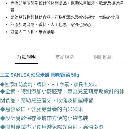
專為兒童萌牙期設計的休閒食品，幫助兒童磨牙、收涎及抓握練
華南商業銀行
彰化商業銀行
合作金庫商業銀行
第一商業銀行
超商取貨付款
習
上海商業儲蓄銀行
台北富邦商業銀行
華南商業銀行
彰化商業銀行
國泰世華商業銀行
兆豐國際商業銀行
嬰幼兒穀物類輔助食品，可搭配湯水浸軟後餵食，當點心食用
LINE Pay
上海商業儲蓄銀行
台北富邦商業銀行
臺灣中小企業銀行
台中商業銀行
無添加防腐劑、香料、人工色素，家長也安心
國泰世華商業銀行
兆豐國際商業銀行
匯豐（台灣）商業銀行
華泰商業銀行
Apple Pay
臺灣中小企業銀行
台中商業銀行
餅體入口即化，米香濃郁
聯邦商業銀行
遠東國際商業銀行
匯豐（台灣）商業銀行
華泰商業銀行
街口支付
元大商業銀行
永豐商業銀行
聯邦商業銀行
遠東國際商業銀行
玉山商業銀行
星展（台灣）商業銀行
元大商業銀行
永豐商業銀行
悠遊付
台新國際商業銀行
中國信託商業銀行
玉山商業銀行
星展（台灣）商業銀行
詳細說明
商品規格
相關推薦
台灣樂天信用卡公司
台新國際商業銀行
中國信託商業銀行
Google Pay
台灣樂天信用卡公司
全盈+PAY
三立 SANLEA 幼兒米餅 原味/蔬菜 50g
AFTEE先享後付
◆無添加防腐劑、香料、人工色素，家長也安心！
相關說明
◆全素，特別添加小麥胚芽，專為兒童萌芽期設計的休
【關於「AFTEE先享後付」】
閒食品，幫助兒童磨牙、
收涎及抓握練習
AFTEE先享後付是「在收到商品之後才付款」的支付方式。 讓您購物簡單
運送方式
便利好安心！
◆易容於口，含胚芽營養的白米米果
１．簡單：不需註冊會員、不需綁卡、不需儲值。
全家取貨付款
◆設計易於保存並攜帶方便的小袋包裝
２．便利：只要手機號碼，簡訊認證，即可結帳。
每筆NT$60，滿NT$799(含以上)免運費
３．安心：先確認商品／服務後，再付款。
◆開封後請盡早食用避免陽光直射、高溫潮濕