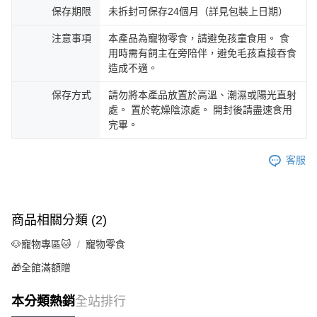
保存期限
未拆封可保存24個月（詳見包裝上日期）
注意事項
本產品為寵物零食，請避免孩童食用。 食
用時需有飼主在旁陪伴，避免毛孩直接吞食
造成不適。
保存方式
請勿將本產品放置於高溫、潮濕或陽光直射
處。 置於乾燥陰涼處。 開封後請盡速食用
完畢。
客服
商品相關分類 (2)
🐶寵物專區🐱
寵物零食
🎁全館滿額贈
本分類熱銷
全站排行