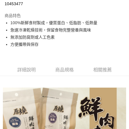
超商取貨付款
10453477
LINE Pay
商品特色
Apple Pay
100%新鮮食材製成，優質蛋白、低脂肪、低熱量
急速冷凍乾燥技術，保留食物完整營養與風味
街口支付
無添加防腐劑或人工色素
悠遊付
方便攜帶與保存
Google Pay
全盈+PAY
詳細說明
商品規格
相關推薦
AFTEE先享後付
相關說明
【關於「AFTEE先享後付」】
AFTEE先享後付是「在收到商品之後才付款」的支付方式。 讓您購物簡單
運送方式
便利好安心！
１．簡單：不需註冊會員、不需綁卡、不需儲值。
全家取貨付款
２．便利：只要手機號碼，簡訊認證，即可結帳。
每筆NT$60，滿NT$799(含以上)免運費
３．安心：先確認商品／服務後，再付款。
7-11取貨付款
【「AFTEE先享後付」結帳流程】