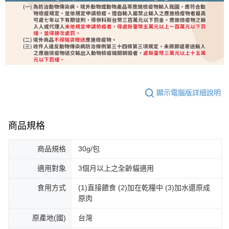
顯示電腦版詳細說明
商品規格
商品規格
30g/包
適用對象
3個月以上之全齡貓適用
食用方式
(1)直接餵食 (2)加在乾糧中 (3)加水還原成
原肉
原產地(國)
台灣